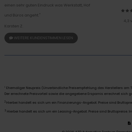
einen sehr guten Eindruck was Werkstatt, Hof
und Büros angeht."
4,3 
Karsten Z.
WEITERE KUNDENSTIMMEN LESEN
Ehemaliger Neupreis (Unverbindliche Preisempfehlung des Herstellers am T
1
Der errechnete Preisvorteil sowie die angegebene Ersparnis errechnet sich
2
Hierbei handelt es sich um ein Finanzierungs-Angebot. Preise sind Bruttoprei
3
Hierbei handelt es sich um ein Leasing-Angebot. Preise sind Bruttopreise. Ir