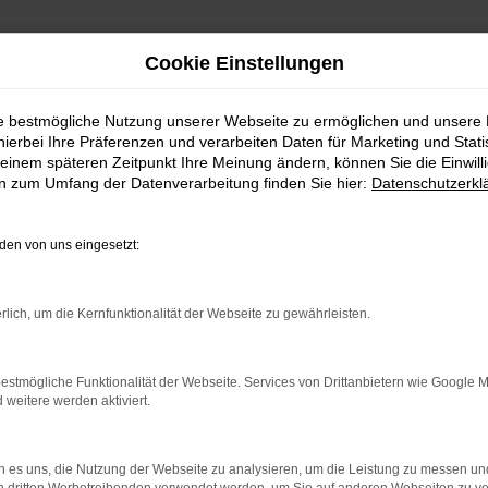
Cookie Einstellungen
ie bestmögliche Nutzung unserer Webseite zu ermöglichen und unsere
hierbei Ihre Präferenzen und verarbeiten Daten für Marketing und Stati
einem späteren Zeitpunkt Ihre Meinung ändern, können Sie die Einwillig
en zum Umfang der Datenverarbeitung finden Sie hier:
Datenschutzerkl
en von uns eingesetzt:
indung.
rlich, um die Kernfunktionalität der Webseite zu gewährleisten.
hine?
estmögliche Funktionalität der Webseite. Services von Drittanbietern wie Google 
aden bestimmter Seiten verhindern. Funktioniert die Seite in e
eitere werden aktiviert.
 zu beheben.
 es uns, die Nutzung der Webseite zu analysieren, um die Leistung zu messen u
bssystem auf dem neuesten Stand sind.