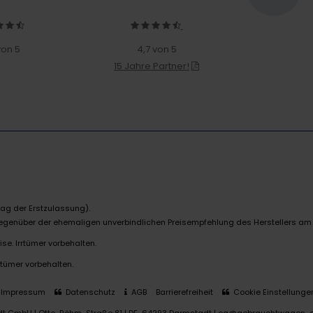
von 5
4,7 von 5
15 Jahre Partner!
ag der Erstzulassung).
 gegenüber der ehemaligen unverbindlichen Preisempfehlung des Herstellers am
se. Irrtümer vorbehalten.
rtümer vorbehalten.
Impressum
Datenschutz
AGB
Barrierefreiheit
Cookie Einstellunge