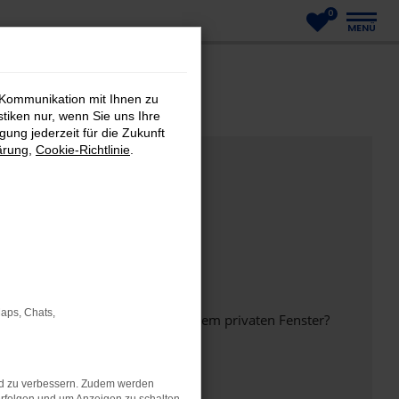
0
MENÜ
 Kommunikation mit Ihnen zu
stiken nur, wenn Sie uns Ihre
ung jederzeit für die Zukunft
ärung
,
Cookie-Richtlinie
.
Maps, Chats,
inem anderen Browser oder in einem privaten Fenster?
nd zu verbessern. Zudem werden