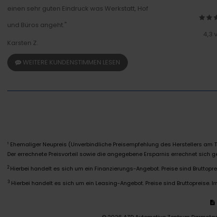
einen sehr guten Eindruck was Werkstatt, Hof
und Büros angeht."
4,3 
Karsten Z.
WEITERE KUNDENSTIMMEN LESEN
Ehemaliger Neupreis (Unverbindliche Preisempfehlung des Herstellers am T
1
Der errechnete Preisvorteil sowie die angegebene Ersparnis errechnet sich
2
Hierbei handelt es sich um ein Finanzierungs-Angebot. Preise sind Bruttoprei
3
Hierbei handelt es sich um ein Leasing-Angebot. Preise sind Bruttopreise. Ir