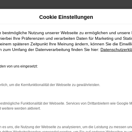
Cookie Einstellungen
ie bestmögliche Nutzung unserer Webseite zu ermöglichen und unsere
hierbei Ihre Präferenzen und verarbeiten Daten für Marketing und Stati
einem späteren Zeitpunkt Ihre Meinung ändern, können Sie die Einwillig
en zum Umfang der Datenverarbeitung finden Sie hier:
Datenschutzerkl
en von uns eingesetzt:
indung.
rlich, um die Kernfunktionalität der Webseite zu gewährleisten.
hine?
estmögliche Funktionalität der Webseite. Services von Drittanbietern wie Google 
aden bestimmter Seiten verhindern. Funktioniert die Seite in e
eitere werden aktiviert.
 zu beheben.
 es uns, die Nutzung der Webseite zu analysieren, um die Leistung zu messen u
bssystem auf dem neuesten Stand sind.