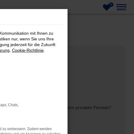
0
MENÜ
 Kommunikation mit Ihnen zu
stiken nur, wenn Sie uns Ihre
ung jederzeit für die Zukunft
ärung
,
Cookie-Richtlinie
.
Maps, Chats,
inem anderen Browser oder in einem privaten Fenster?
nd zu verbessern. Zudem werden