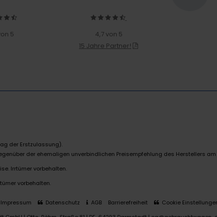
von 5
4,7 von 5
15 Jahre Partner!
ag der Erstzulassung).
 gegenüber der ehemaligen unverbindlichen Preisempfehlung des Herstellers am
se. Irrtümer vorbehalten.
rtümer vorbehalten.
Impressum
Datenschutz
AGB
Barrierefreiheit
Cookie Einstellunge