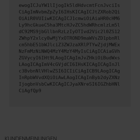
ewogICJuYW1lIjogIk5ldHdvcmtFcnJvciIs
CiAgImNvbmZpZyI6IHsKICAgICJtZXRob2Qi
OiAiR0VUIiwKICAgICJ1cmwiOiAiaHR0cHM6
Ly9hcGkueC5ha3MtcHJvZC5hdWRhcmlzLm5l
dC92MS9jbGllbnRzLzIyOTIvd2Vic2l0ZS12
ZWhpY2xlcy8wMjYxOTROND9maWVsZD1pbnRl
cm5hbE51bWJlciZ3ZWJzaXRlPTYwZjdjMWEx
NzFmMzNiNWQ4MzY4MzY4MyIsCiAgICAiaGVh
ZGVycyI6IHt9LAogICAgImJvZHkiOiBudWxs
LAogICAgImV4cGVjdCI6IHsKICAgICAgInJl
c3BvbnNlVHlwZSI6ICIiCiAgICB9LAogICAg
InRpbWVvdXQiOiAwLAogICAgInByb2dyZXNz
IjogbnVsbCwKICAgICJyaXNreSI6IGZhbHNl
CiAgfQp9
KUNDENMEINUNGEN