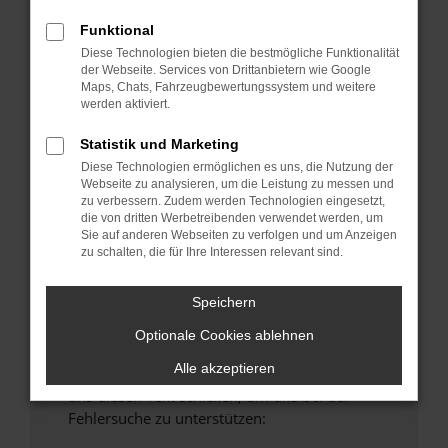
anderen Browser oder in einem privaten
Funktional
Fenster?
Diese Technologien bieten die bestmögliche Funktionalität
Starte dein Gerät neu.
der Webseite. Services von Drittanbietern wie Google
Maps, Chats, Fahrzeugbewertungssystem und weitere
Das kann manchmal helfen, vorübergehende
werden aktiviert.
Probleme zu beheben.
Stelle sicher, dass dein Browser und dein
Statistik und Marketing
Betriebssystem auf dem neuesten Stand
Diese Technologien ermöglichen es uns, die Nutzung der
Webseite zu analysieren, um die Leistung zu messen und
sind.
zu verbessern. Zudem werden Technologien eingesetzt,
Veraltete Software birgt nicht nur ein
die von dritten Werbetreibenden verwendet werden, um
Sicherheitsrisiko, sondern kann auch dazu
Sie auf anderen Webseiten zu verfolgen und um Anzeigen
zu schalten, die für Ihre Interessen relevant sind.
führen, dass bestimmte Funktionen nicht mehr
unterstützt werden.
Speichern
Wende dich an den Webseitenbetreiber.
Wenn du alle oben genannten Schritte versucht
Optionale Cookies ablehnen
hast, kontaktiere uns bitte. Wir werden
Alle akzeptieren
versuchen, das Problem zu beheben. Du kannst
uns diesen Text schicken, um uns bei der
Fehlersuche zu unterstützen: