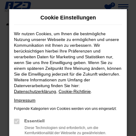
0
Zum
MENÜ
Cookie Einstellungen
Hauptinhalt
Startseite
Fahrzeuge
Fahrzeug-Showroom
springen
Wir nutzen Cookies, um Ihnen die bestmögliche
Nutzung unserer Webseite zu ermöglichen und unsere
Kommunikation mit Ihnen zu verbessern. Wir
berücksichtigen hierbei Ihre Präferenzen und
FEHLER: NETWORK ERROR
verarbeiten Daten für Marketing und Statistiken nur,
wenn Sie uns Ihre Einwilligung geben. Wenn Sie zu
Beim Laden ist ein Fehler aufgetreten.
einem späteren Zeitpunkt Ihre Meinung ändern, können
Hier sind ein paar Tipps, die dir helfen können:
Sie die Einwilligung jederzeit für die Zukunft widerrufen.
Weitere Informationen zum Umfang der
Datenverarbeitung finden Sie hier:
Überprüfe deine Firewall und deine
Datenschutzerklärung
,
Cookie-Richtlinie
.
Internetverbindung.
Laden andere Webseiten, zum Beispiel deine
Impressum
Suchmaschine?
Folgende Kategorien von Cookies werden von uns eingesetzt:
Prüfe deine Browsererweiterungen.
Essentiell
Manche Erweiterungen, wie Werbeblocker,
Diese Technologien sind erforderlich, um die
können das Laden bestimmter Seiten
Kernfunktionalität der Webseite zu gewährleisten.
verhindern. Funktioniert die Seite in einem