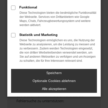
anderen Browser oder in einem privaten
Funktional
Fenster?
Diese Technologien bieten die bestmögliche Funktionalität
Starte dein Gerät neu.
der Webseite. Services von Drittanbietern wie Google
Maps, Chats, Fahrzeugbewertungssystem und weitere
Das kann manchmal helfen, vorübergehende
werden aktiviert.
Probleme zu beheben.
Stelle sicher, dass dein Browser und dein
Statistik und Marketing
Betriebssystem auf dem neuesten Stand
Diese Technologien ermöglichen es uns, die Nutzung der
Webseite zu analysieren, um die Leistung zu messen und
sind.
zu verbessern. Zudem werden Technologien eingesetzt,
Veraltete Software birgt nicht nur ein
die von dritten Werbetreibenden verwendet werden, um
Sicherheitsrisiko, sondern kann auch dazu
Sie auf anderen Webseiten zu verfolgen und um Anzeigen
zu schalten, die für Ihre Interessen relevant sind.
führen, dass bestimmte Funktionen nicht mehr
unterstützt werden.
Speichern
Wende dich an den Webseitenbetreiber.
Wenn du alle oben genannten Schritte versucht
Optionale Cookies ablehnen
hast, kontaktiere uns bitte. Wir werden
Alle akzeptieren
versuchen, das Problem zu beheben. Du kannst
uns diesen Text schicken, um uns bei der
Fehlersuche zu unterstützen: