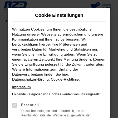
0
Zum
MENÜ
Cookie Einstellungen
Hauptinhalt
Startseite
Fahrzeuge
Fahrzeug-Showroom
springen
Wir nutzen Cookies, um Ihnen die bestmögliche
Nutzung unserer Webseite zu ermöglichen und unsere
Kommunikation mit Ihnen zu verbessern. Wir
berücksichtigen hierbei Ihre Präferenzen und
FEHLER: NETWORK ERROR
verarbeiten Daten für Marketing und Statistiken nur,
wenn Sie uns Ihre Einwilligung geben. Wenn Sie zu
Beim Laden ist ein Fehler aufgetreten.
einem späteren Zeitpunkt Ihre Meinung ändern, können
Hier sind ein paar Tipps, die dir helfen können:
Sie die Einwilligung jederzeit für die Zukunft widerrufen.
Weitere Informationen zum Umfang der
Datenverarbeitung finden Sie hier:
Überprüfe deine Firewall und deine
Datenschutzerklärung
,
Cookie-Richtlinie
.
Internetverbindung.
Laden andere Webseiten, zum Beispiel deine
Impressum
Suchmaschine?
Folgende Kategorien von Cookies werden von uns eingesetzt:
Prüfe deine Browsererweiterungen.
Essentiell
Manche Erweiterungen, wie Werbeblocker,
Diese Technologien sind erforderlich, um die
können das Laden bestimmter Seiten
Kernfunktionalität der Webseite zu gewährleisten.
verhindern. Funktioniert die Seite in einem