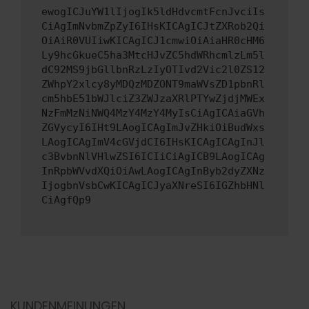
ewogICJuYW1lIjogIk5ldHdvcmtFcnJvciIs
CiAgImNvbmZpZyI6IHsKICAgICJtZXRob2Qi
OiAiR0VUIiwKICAgICJ1cmwiOiAiaHR0cHM6
Ly9hcGkueC5ha3MtcHJvZC5hdWRhcmlzLm5l
dC92MS9jbGllbnRzLzIyOTIvd2Vic2l0ZS12
ZWhpY2xlcy8yMDQzMDZONT9maWVsZD1pbnRl
cm5hbE51bWJlciZ3ZWJzaXRlPTYwZjdjMWEx
NzFmMzNiNWQ4MzY4MzY4MyIsCiAgICAiaGVh
ZGVycyI6IHt9LAogICAgImJvZHkiOiBudWxs
LAogICAgImV4cGVjdCI6IHsKICAgICAgInJl
c3BvbnNlVHlwZSI6ICIiCiAgICB9LAogICAg
InRpbWVvdXQiOiAwLAogICAgInByb2dyZXNz
IjogbnVsbCwKICAgICJyaXNreSI6IGZhbHNl
CiAgfQp9
KUNDENMEINUNGEN