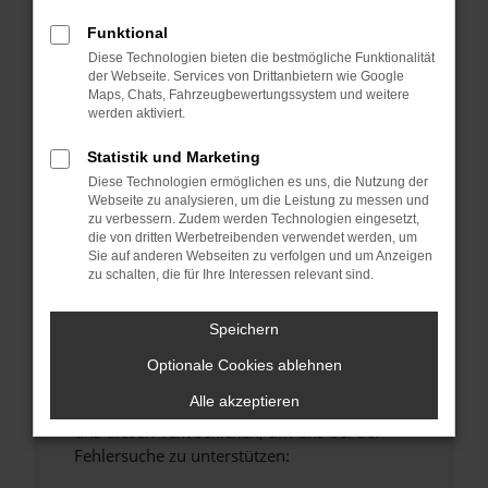
anderen Browser oder in einem privaten
Funktional
Fenster?
Diese Technologien bieten die bestmögliche Funktionalität
Starte dein Gerät neu.
der Webseite. Services von Drittanbietern wie Google
Maps, Chats, Fahrzeugbewertungssystem und weitere
Das kann manchmal helfen, vorübergehende
werden aktiviert.
Probleme zu beheben.
Stelle sicher, dass dein Browser und dein
Statistik und Marketing
Betriebssystem auf dem neuesten Stand
Diese Technologien ermöglichen es uns, die Nutzung der
Webseite zu analysieren, um die Leistung zu messen und
sind.
zu verbessern. Zudem werden Technologien eingesetzt,
Veraltete Software birgt nicht nur ein
die von dritten Werbetreibenden verwendet werden, um
Sicherheitsrisiko, sondern kann auch dazu
Sie auf anderen Webseiten zu verfolgen und um Anzeigen
zu schalten, die für Ihre Interessen relevant sind.
führen, dass bestimmte Funktionen nicht mehr
unterstützt werden.
Speichern
Wende dich an den Webseitenbetreiber.
Wenn du alle oben genannten Schritte versucht
Optionale Cookies ablehnen
hast, kontaktiere uns bitte. Wir werden
Alle akzeptieren
versuchen, das Problem zu beheben. Du kannst
uns diesen Text schicken, um uns bei der
Fehlersuche zu unterstützen: