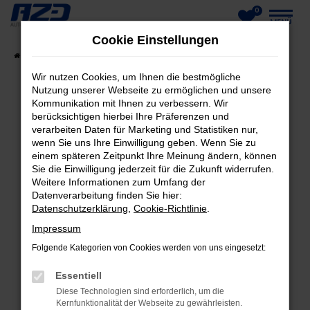
0
Zum
MENÜ
Cookie Einstellungen
Hauptinhalt
Startseite
Fahrzeuge
Fahrzeug-Showroom
springen
Wir nutzen Cookies, um Ihnen die bestmögliche
Nutzung unserer Webseite zu ermöglichen und unsere
Kommunikation mit Ihnen zu verbessern. Wir
berücksichtigen hierbei Ihre Präferenzen und
FEHLER: NETWORK ERROR
verarbeiten Daten für Marketing und Statistiken nur,
wenn Sie uns Ihre Einwilligung geben. Wenn Sie zu
Beim Laden ist ein Fehler aufgetreten.
einem späteren Zeitpunkt Ihre Meinung ändern, können
Hier sind ein paar Tipps, die dir helfen können:
Sie die Einwilligung jederzeit für die Zukunft widerrufen.
Weitere Informationen zum Umfang der
Datenverarbeitung finden Sie hier:
Überprüfe deine Firewall und deine
Datenschutzerklärung
,
Cookie-Richtlinie
.
Internetverbindung.
Laden andere Webseiten, zum Beispiel deine
Impressum
Suchmaschine?
Folgende Kategorien von Cookies werden von uns eingesetzt:
Prüfe deine Browsererweiterungen.
Essentiell
Manche Erweiterungen, wie Werbeblocker,
Diese Technologien sind erforderlich, um die
können das Laden bestimmter Seiten
Kernfunktionalität der Webseite zu gewährleisten.
verhindern. Funktioniert die Seite in einem