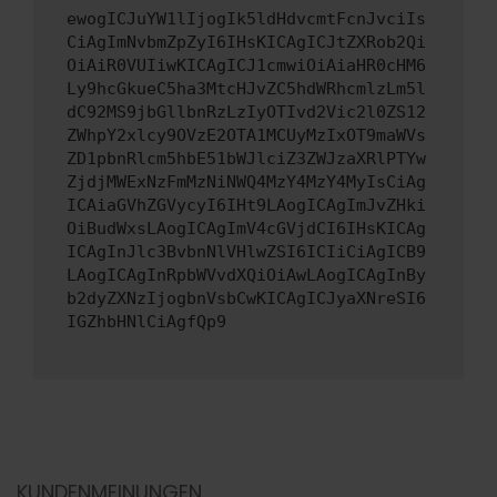
ewogICJuYW1lIjogIk5ldHdvcmtFcnJvciIs
CiAgImNvbmZpZyI6IHsKICAgICJtZXRob2Qi
OiAiR0VUIiwKICAgICJ1cmwiOiAiaHR0cHM6
Ly9hcGkueC5ha3MtcHJvZC5hdWRhcmlzLm5l
dC92MS9jbGllbnRzLzIyOTIvd2Vic2l0ZS12
ZWhpY2xlcy9OVzE2OTA1MCUyMzIxOT9maWVs
ZD1pbnRlcm5hbE51bWJlciZ3ZWJzaXRlPTYw
ZjdjMWExNzFmMzNiNWQ4MzY4MzY4MyIsCiAg
ICAiaGVhZGVycyI6IHt9LAogICAgImJvZHki
OiBudWxsLAogICAgImV4cGVjdCI6IHsKICAg
ICAgInJlc3BvbnNlVHlwZSI6ICIiCiAgICB9
LAogICAgInRpbWVvdXQiOiAwLAogICAgInBy
b2dyZXNzIjogbnVsbCwKICAgICJyaXNreSI6
IGZhbHNlCiAgfQp9
KUNDENMEINUNGEN