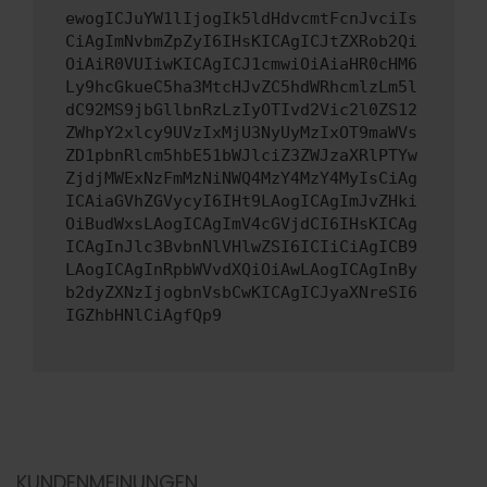
ewogICJuYW1lIjogIk5ldHdvcmtFcnJvciIs
CiAgImNvbmZpZyI6IHsKICAgICJtZXRob2Qi
OiAiR0VUIiwKICAgICJ1cmwiOiAiaHR0cHM6
Ly9hcGkueC5ha3MtcHJvZC5hdWRhcmlzLm5l
dC92MS9jbGllbnRzLzIyOTIvd2Vic2l0ZS12
ZWhpY2xlcy9UVzIxMjU3NyUyMzIxOT9maWVs
ZD1pbnRlcm5hbE51bWJlciZ3ZWJzaXRlPTYw
ZjdjMWExNzFmMzNiNWQ4MzY4MzY4MyIsCiAg
ICAiaGVhZGVycyI6IHt9LAogICAgImJvZHki
OiBudWxsLAogICAgImV4cGVjdCI6IHsKICAg
ICAgInJlc3BvbnNlVHlwZSI6ICIiCiAgICB9
LAogICAgInRpbWVvdXQiOiAwLAogICAgInBy
b2dyZXNzIjogbnVsbCwKICAgICJyaXNreSI6
IGZhbHNlCiAgfQp9
KUNDENMEINUNGEN