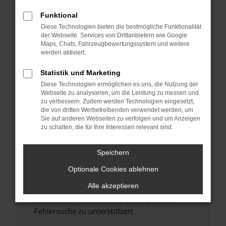
anderen Browser oder in einem privaten
Funktional
Fenster?
Diese Technologien bieten die bestmögliche Funktionalität
Starte dein Gerät neu.
der Webseite. Services von Drittanbietern wie Google
Maps, Chats, Fahrzeugbewertungssystem und weitere
Das kann manchmal helfen, vorübergehende
werden aktiviert.
Probleme zu beheben.
Stelle sicher, dass dein Browser und dein
Statistik und Marketing
Betriebssystem auf dem neuesten Stand
Diese Technologien ermöglichen es uns, die Nutzung der
Webseite zu analysieren, um die Leistung zu messen und
sind.
zu verbessern. Zudem werden Technologien eingesetzt,
Veraltete Software birgt nicht nur ein
die von dritten Werbetreibenden verwendet werden, um
Sicherheitsrisiko, sondern kann auch dazu
Sie auf anderen Webseiten zu verfolgen und um Anzeigen
zu schalten, die für Ihre Interessen relevant sind.
führen, dass bestimmte Funktionen nicht mehr
unterstützt werden.
Speichern
Wende dich an den Webseitenbetreiber.
Wenn du alle oben genannten Schritte versucht
Optionale Cookies ablehnen
hast, kontaktiere uns bitte. Wir werden
Alle akzeptieren
versuchen, das Problem zu beheben. Du kannst
uns diesen Text schicken, um uns bei der
Fehlersuche zu unterstützen: