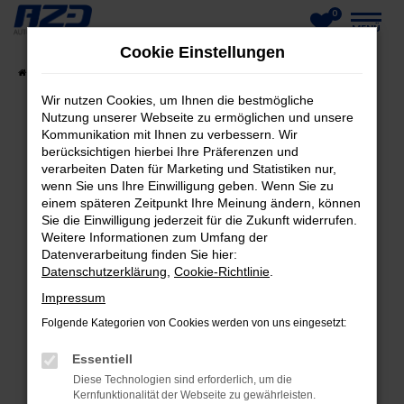
0
Zum
MENÜ
Cookie Einstellungen
Hauptinhalt
Startseite
Fahrzeuge
Fahrzeug-Showroom
springen
Wir nutzen Cookies, um Ihnen die bestmögliche
Nutzung unserer Webseite zu ermöglichen und unsere
Kommunikation mit Ihnen zu verbessern. Wir
berücksichtigen hierbei Ihre Präferenzen und
FEHLER: NETWORK ERROR
verarbeiten Daten für Marketing und Statistiken nur,
wenn Sie uns Ihre Einwilligung geben. Wenn Sie zu
Beim Laden ist ein Fehler aufgetreten.
einem späteren Zeitpunkt Ihre Meinung ändern, können
Hier sind ein paar Tipps, die dir helfen können:
Sie die Einwilligung jederzeit für die Zukunft widerrufen.
Weitere Informationen zum Umfang der
Datenverarbeitung finden Sie hier:
Überprüfe deine Firewall und deine
Datenschutzerklärung
,
Cookie-Richtlinie
.
Internetverbindung.
Laden andere Webseiten, zum Beispiel deine
Impressum
Suchmaschine?
Folgende Kategorien von Cookies werden von uns eingesetzt:
Prüfe deine Browsererweiterungen.
Essentiell
Manche Erweiterungen, wie Werbeblocker,
Diese Technologien sind erforderlich, um die
können das Laden bestimmter Seiten
Kernfunktionalität der Webseite zu gewährleisten.
verhindern. Funktioniert die Seite in einem