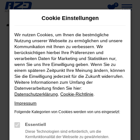
0
Zum
MENÜ
Cookie Einstellungen
Hauptinhalt
Startseite
Fahrzeuge
Fahrzeug-Showroom
springen
Wir nutzen Cookies, um Ihnen die bestmögliche
Nutzung unserer Webseite zu ermöglichen und unsere
Kommunikation mit Ihnen zu verbessern. Wir
berücksichtigen hierbei Ihre Präferenzen und
FEHLER: NETWORK ERROR
verarbeiten Daten für Marketing und Statistiken nur,
wenn Sie uns Ihre Einwilligung geben. Wenn Sie zu
Beim Laden ist ein Fehler aufgetreten.
einem späteren Zeitpunkt Ihre Meinung ändern, können
Hier sind ein paar Tipps, die dir helfen können:
Sie die Einwilligung jederzeit für die Zukunft widerrufen.
Weitere Informationen zum Umfang der
Datenverarbeitung finden Sie hier:
Überprüfe deine Firewall und deine
Datenschutzerklärung
,
Cookie-Richtlinie
.
Internetverbindung.
Laden andere Webseiten, zum Beispiel deine
Impressum
Suchmaschine?
Folgende Kategorien von Cookies werden von uns eingesetzt:
Prüfe deine Browsererweiterungen.
Essentiell
Manche Erweiterungen, wie Werbeblocker,
Diese Technologien sind erforderlich, um die
können das Laden bestimmter Seiten
Kernfunktionalität der Webseite zu gewährleisten.
verhindern. Funktioniert die Seite in einem