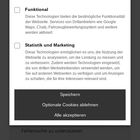
anderen Browser oder in einem privaten
Funktional
Fenster?
Diese Technologien bieten die bestmögliche Funktionalität
Starte dein Gerät neu.
der Webseite. Services von Drittanbietern wie Google
Maps, Chats, Fahrzeugbewertungssystem und weitere
Das kann manchmal helfen, vorübergehende
werden aktiviert.
Probleme zu beheben.
Stelle sicher, dass dein Browser und dein
Statistik und Marketing
Betriebssystem auf dem neuesten Stand
Diese Technologien ermöglichen es uns, die Nutzung der
Webseite zu analysieren, um die Leistung zu messen und
sind.
zu verbessern. Zudem werden Technologien eingesetzt,
Veraltete Software birgt nicht nur ein
die von dritten Werbetreibenden verwendet werden, um
Sicherheitsrisiko, sondern kann auch dazu
Sie auf anderen Webseiten zu verfolgen und um Anzeigen
zu schalten, die für Ihre Interessen relevant sind.
führen, dass bestimmte Funktionen nicht mehr
unterstützt werden.
Speichern
Wende dich an den Webseitenbetreiber.
Wenn du alle oben genannten Schritte versucht
Optionale Cookies ablehnen
hast, kontaktiere uns bitte. Wir werden
Alle akzeptieren
versuchen, das Problem zu beheben. Du kannst
uns diesen Text schicken, um uns bei der
Fehlersuche zu unterstützen: