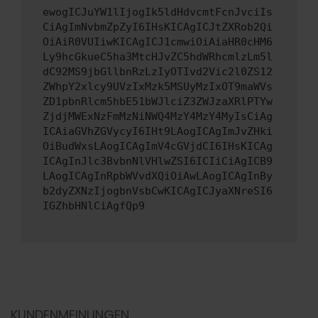
ewogICJuYW1lIjogIk5ldHdvcmtFcnJvciIs
CiAgImNvbmZpZyI6IHsKICAgICJtZXRob2Qi
OiAiR0VUIiwKICAgICJ1cmwiOiAiaHR0cHM6
Ly9hcGkueC5ha3MtcHJvZC5hdWRhcmlzLm5l
dC92MS9jbGllbnRzLzIyOTIvd2Vic2l0ZS12
ZWhpY2xlcy9UVzIxMzk5MSUyMzIxOT9maWVs
ZD1pbnRlcm5hbE51bWJlciZ3ZWJzaXRlPTYw
ZjdjMWExNzFmMzNiNWQ4MzY4MzY4MyIsCiAg
ICAiaGVhZGVycyI6IHt9LAogICAgImJvZHki
OiBudWxsLAogICAgImV4cGVjdCI6IHsKICAg
ICAgInJlc3BvbnNlVHlwZSI6ICIiCiAgICB9
LAogICAgInRpbWVvdXQiOiAwLAogICAgInBy
b2dyZXNzIjogbnVsbCwKICAgICJyaXNreSI6
IGZhbHNlCiAgfQp9
KUNDENMEINUNGEN