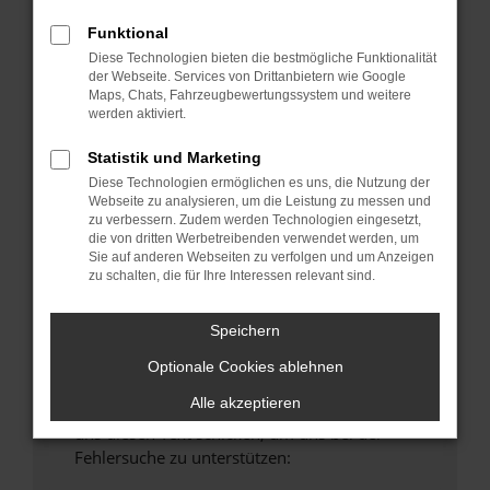
anderen Browser oder in einem privaten
Funktional
Fenster?
Diese Technologien bieten die bestmögliche Funktionalität
Starte dein Gerät neu.
der Webseite. Services von Drittanbietern wie Google
Maps, Chats, Fahrzeugbewertungssystem und weitere
Das kann manchmal helfen, vorübergehende
werden aktiviert.
Probleme zu beheben.
Stelle sicher, dass dein Browser und dein
Statistik und Marketing
Betriebssystem auf dem neuesten Stand
Diese Technologien ermöglichen es uns, die Nutzung der
Webseite zu analysieren, um die Leistung zu messen und
sind.
zu verbessern. Zudem werden Technologien eingesetzt,
Veraltete Software birgt nicht nur ein
die von dritten Werbetreibenden verwendet werden, um
Sicherheitsrisiko, sondern kann auch dazu
Sie auf anderen Webseiten zu verfolgen und um Anzeigen
zu schalten, die für Ihre Interessen relevant sind.
führen, dass bestimmte Funktionen nicht mehr
unterstützt werden.
Speichern
Wende dich an den Webseitenbetreiber.
Wenn du alle oben genannten Schritte versucht
Optionale Cookies ablehnen
hast, kontaktiere uns bitte. Wir werden
Alle akzeptieren
versuchen, das Problem zu beheben. Du kannst
uns diesen Text schicken, um uns bei der
Fehlersuche zu unterstützen: