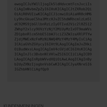
ewogICJuYW1lIjogIk5ldHdvcmtFcnJvciIs
CiAgImNvbmZpZyI6IHsKICAgICJtZXRob2Qi
OiAiR0VUIiwKICAgICJ1cmwiOiAiaHR0cHM6
Ly9hcGkueC5ha3MtcHJvZC5hdWRhcmlzLm5l
dC92MS9jbGllbnRzLzIyOTIvd2Vic2l0ZS12
ZWhpY2xlcy9UVzYzNjY2MiUyMzIxOT9maWVs
ZD1pbnRlcm5hbE51bWJlciZ3ZWJzaXRlPTYw
ZjdjMWExNzFmMzNiNWQ4MzY4MzY4MyIsCiAg
ICAiaGVhZGVycyI6IHt9LAogICAgImJvZHki
OiBudWxsLAogICAgImV4cGVjdCI6IHsKICAg
ICAgInJlc3BvbnNlVHlwZSI6ICIiCiAgICB9
LAogICAgInRpbWVvdXQiOiAwLAogICAgInBy
b2dyZXNzIjogbnVsbCwKICAgICJyaXNreSI6
IGZhbHNlCiAgfQp9
KUNDENMEINUNGEN