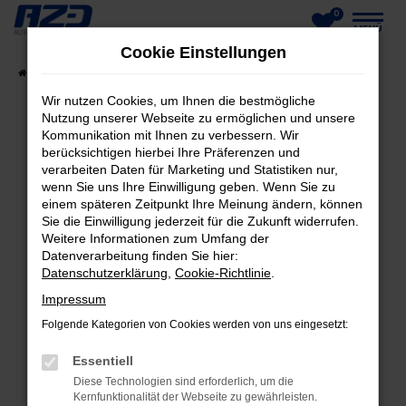
0
Zum
MENÜ
Cookie Einstellungen
Hauptinhalt
Startseite
Fahrzeuge
Fahrzeug-Showroom
springen
Wir nutzen Cookies, um Ihnen die bestmögliche
Nutzung unserer Webseite zu ermöglichen und unsere
Kommunikation mit Ihnen zu verbessern. Wir
berücksichtigen hierbei Ihre Präferenzen und
FEHLER: NETWORK ERROR
verarbeiten Daten für Marketing und Statistiken nur,
wenn Sie uns Ihre Einwilligung geben. Wenn Sie zu
Beim Laden ist ein Fehler aufgetreten.
einem späteren Zeitpunkt Ihre Meinung ändern, können
Hier sind ein paar Tipps, die dir helfen können:
Sie die Einwilligung jederzeit für die Zukunft widerrufen.
Weitere Informationen zum Umfang der
Datenverarbeitung finden Sie hier:
Überprüfe deine Firewall und deine
Datenschutzerklärung
,
Cookie-Richtlinie
.
Internetverbindung.
Laden andere Webseiten, zum Beispiel deine
Impressum
Suchmaschine?
Folgende Kategorien von Cookies werden von uns eingesetzt:
Prüfe deine Browsererweiterungen.
Essentiell
Manche Erweiterungen, wie Werbeblocker,
Diese Technologien sind erforderlich, um die
können das Laden bestimmter Seiten
Kernfunktionalität der Webseite zu gewährleisten.
verhindern. Funktioniert die Seite in einem