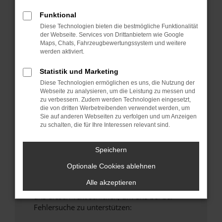
anderen Browser oder in einem privaten
Funktional
Fenster?
Diese Technologien bieten die bestmögliche Funktionalität
Starte dein Gerät neu.
der Webseite. Services von Drittanbietern wie Google
Maps, Chats, Fahrzeugbewertungssystem und weitere
Das kann manchmal helfen, vorübergehende
werden aktiviert.
Probleme zu beheben.
Stelle sicher, dass dein Browser und dein
Statistik und Marketing
Betriebssystem auf dem neuesten Stand
Diese Technologien ermöglichen es uns, die Nutzung der
Webseite zu analysieren, um die Leistung zu messen und
sind.
zu verbessern. Zudem werden Technologien eingesetzt,
Veraltete Software birgt nicht nur ein
die von dritten Werbetreibenden verwendet werden, um
Sicherheitsrisiko, sondern kann auch dazu
Sie auf anderen Webseiten zu verfolgen und um Anzeigen
zu schalten, die für Ihre Interessen relevant sind.
führen, dass bestimmte Funktionen nicht mehr
unterstützt werden.
Speichern
Wende dich an den Webseitenbetreiber.
Wenn du alle oben genannten Schritte versucht
Optionale Cookies ablehnen
hast, kontaktiere uns bitte. Wir werden
Alle akzeptieren
versuchen, das Problem zu beheben. Du kannst
uns diesen Text schicken, um uns bei der
Fehlersuche zu unterstützen: