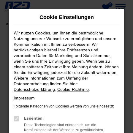
0
Zum
MENÜ
Cookie Einstellungen
Hauptinhalt
Startseite
Fahrzeuge
Fahrzeug-Showroom
springen
Wir nutzen Cookies, um Ihnen die bestmögliche
Nutzung unserer Webseite zu ermöglichen und unsere
Kommunikation mit Ihnen zu verbessern. Wir
berücksichtigen hierbei Ihre Präferenzen und
FEHLER: NETWORK ERROR
verarbeiten Daten für Marketing und Statistiken nur,
wenn Sie uns Ihre Einwilligung geben. Wenn Sie zu
Beim Laden ist ein Fehler aufgetreten.
einem späteren Zeitpunkt Ihre Meinung ändern, können
Hier sind ein paar Tipps, die dir helfen können:
Sie die Einwilligung jederzeit für die Zukunft widerrufen.
Weitere Informationen zum Umfang der
Datenverarbeitung finden Sie hier:
Überprüfe deine Firewall und deine
Datenschutzerklärung
,
Cookie-Richtlinie
.
Internetverbindung.
Laden andere Webseiten, zum Beispiel deine
Impressum
Suchmaschine?
Folgende Kategorien von Cookies werden von uns eingesetzt:
Prüfe deine Browsererweiterungen.
Essentiell
Manche Erweiterungen, wie Werbeblocker,
Diese Technologien sind erforderlich, um die
können das Laden bestimmter Seiten
Kernfunktionalität der Webseite zu gewährleisten.
verhindern. Funktioniert die Seite in einem