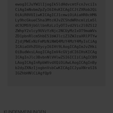
ewogICJuYW1lIjogIk5ldHdvcmtFcnJvciIs
CiAgImNvbmZpZyI6IHsKICAgICJtZXRob2Qi
OiAiR0VUIiwKICAgICJ1cmwiOiAiaHR0cHM6
Ly9hcGkueC5ha3MtcHJvZC5hdWRhcmlzLm5l
dC92MS9jbGllbnRzLzIyOTIvd2Vic2l0ZS12
ZWhpY2xlcy9UVzYzNjc2NCUyMzIxOT9maWVs
ZD1pbnRlcm5hbE51bWJlciZ3ZWJzaXRlPTYw
ZjdjMWExNzFmMzNiNWQ4MzY4MzY4MyIsCiAg
ICAiaGVhZGVycyI6IHt9LAogICAgImJvZHki
OiBudWxsLAogICAgImV4cGVjdCI6IHsKICAg
ICAgInJlc3BvbnNlVHlwZSI6ICIiCiAgICB9
LAogICAgInRpbWVvdXQiOiAwLAogICAgInBy
b2dyZXNzIjogbnVsbCwKICAgICJyaXNreSI6
IGZhbHNlCiAgfQp9
KUNDENMEINUNGEN