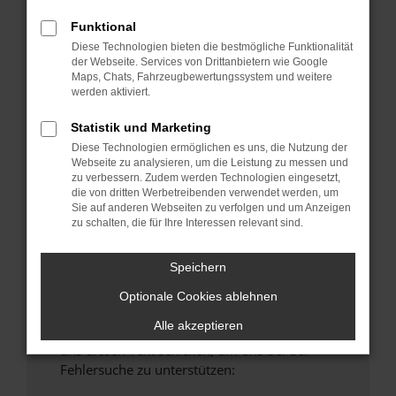
anderen Browser oder in einem privaten
Funktional
Fenster?
Diese Technologien bieten die bestmögliche Funktionalität
Starte dein Gerät neu.
der Webseite. Services von Drittanbietern wie Google
Maps, Chats, Fahrzeugbewertungssystem und weitere
Das kann manchmal helfen, vorübergehende
werden aktiviert.
Probleme zu beheben.
Stelle sicher, dass dein Browser und dein
Statistik und Marketing
Betriebssystem auf dem neuesten Stand
Diese Technologien ermöglichen es uns, die Nutzung der
Webseite zu analysieren, um die Leistung zu messen und
sind.
zu verbessern. Zudem werden Technologien eingesetzt,
Veraltete Software birgt nicht nur ein
die von dritten Werbetreibenden verwendet werden, um
Sicherheitsrisiko, sondern kann auch dazu
Sie auf anderen Webseiten zu verfolgen und um Anzeigen
zu schalten, die für Ihre Interessen relevant sind.
führen, dass bestimmte Funktionen nicht mehr
unterstützt werden.
Speichern
Wende dich an den Webseitenbetreiber.
Wenn du alle oben genannten Schritte versucht
Optionale Cookies ablehnen
hast, kontaktiere uns bitte. Wir werden
Alle akzeptieren
versuchen, das Problem zu beheben. Du kannst
uns diesen Text schicken, um uns bei der
Fehlersuche zu unterstützen: