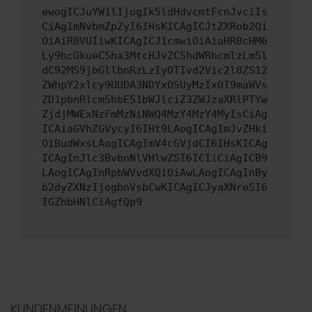
ewogICJuYW1lIjogIk5ldHdvcmtFcnJvciIs
CiAgImNvbmZpZyI6IHsKICAgICJtZXRob2Qi
OiAiR0VUIiwKICAgICJ1cmwiOiAiaHR0cHM6
Ly9hcGkueC5ha3MtcHJvZC5hdWRhcmlzLm5l
dC92MS9jbGllbnRzLzIyOTIvd2Vic2l0ZS12
ZWhpY2xlcy9UUDA3NDYxOSUyMzIxOT9maWVs
ZD1pbnRlcm5hbE51bWJlciZ3ZWJzaXRlPTYw
ZjdjMWExNzFmMzNiNWQ4MzY4MzY4MyIsCiAg
ICAiaGVhZGVycyI6IHt9LAogICAgImJvZHki
OiBudWxsLAogICAgImV4cGVjdCI6IHsKICAg
ICAgInJlc3BvbnNlVHlwZSI6ICIiCiAgICB9
LAogICAgInRpbWVvdXQiOiAwLAogICAgInBy
b2dyZXNzIjogbnVsbCwKICAgICJyaXNreSI6
IGZhbHNlCiAgfQp9
KUNDENMEINUNGEN