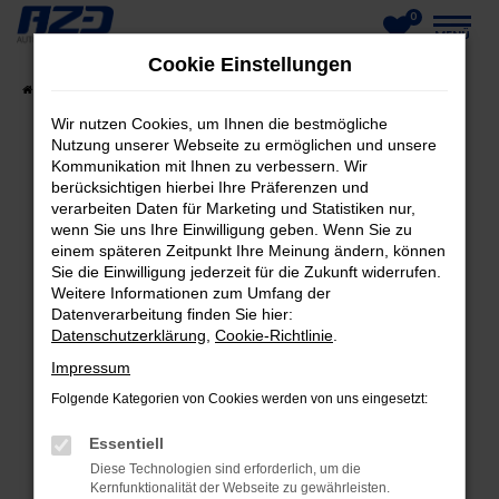
0
Zum
MENÜ
Cookie Einstellungen
Hauptinhalt
Startseite
Fahrzeuge
Fahrzeug-Showroom
springen
Wir nutzen Cookies, um Ihnen die bestmögliche
Nutzung unserer Webseite zu ermöglichen und unsere
Kommunikation mit Ihnen zu verbessern. Wir
berücksichtigen hierbei Ihre Präferenzen und
FEHLER: NETWORK ERROR
verarbeiten Daten für Marketing und Statistiken nur,
wenn Sie uns Ihre Einwilligung geben. Wenn Sie zu
Beim Laden ist ein Fehler aufgetreten.
einem späteren Zeitpunkt Ihre Meinung ändern, können
Hier sind ein paar Tipps, die dir helfen können:
Sie die Einwilligung jederzeit für die Zukunft widerrufen.
Weitere Informationen zum Umfang der
Datenverarbeitung finden Sie hier:
Überprüfe deine Firewall und deine
Datenschutzerklärung
,
Cookie-Richtlinie
.
Internetverbindung.
Laden andere Webseiten, zum Beispiel deine
Impressum
Suchmaschine?
Folgende Kategorien von Cookies werden von uns eingesetzt:
Prüfe deine Browsererweiterungen.
Essentiell
Manche Erweiterungen, wie Werbeblocker,
Diese Technologien sind erforderlich, um die
können das Laden bestimmter Seiten
Kernfunktionalität der Webseite zu gewährleisten.
verhindern. Funktioniert die Seite in einem