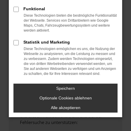
anderen Browser oder in einem privaten
Funktional
Fenster?
Diese Technologien bieten die bestmögliche Funktionalität
Starte dein Gerät neu.
der Webseite. Services von Drittanbietern wie Google
Maps, Chats, Fahrzeugbewertungssystem und weitere
Das kann manchmal helfen, vorübergehende
werden aktiviert.
Probleme zu beheben.
Stelle sicher, dass dein Browser und dein
Statistik und Marketing
Betriebssystem auf dem neuesten Stand
Diese Technologien ermöglichen es uns, die Nutzung der
Webseite zu analysieren, um die Leistung zu messen und
sind.
zu verbessern. Zudem werden Technologien eingesetzt,
Veraltete Software birgt nicht nur ein
die von dritten Werbetreibenden verwendet werden, um
Sicherheitsrisiko, sondern kann auch dazu
Sie auf anderen Webseiten zu verfolgen und um Anzeigen
zu schalten, die für Ihre Interessen relevant sind.
führen, dass bestimmte Funktionen nicht mehr
unterstützt werden.
Speichern
Wende dich an den Webseitenbetreiber.
Wenn du alle oben genannten Schritte versucht
Optionale Cookies ablehnen
hast, kontaktiere uns bitte. Wir werden
Alle akzeptieren
versuchen, das Problem zu beheben. Du kannst
uns diesen Text schicken, um uns bei der
Fehlersuche zu unterstützen: