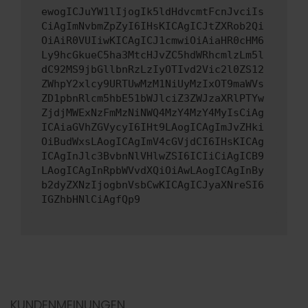
ewogICJuYW1lIjogIk5ldHdvcmtFcnJvciIs
CiAgImNvbmZpZyI6IHsKICAgICJtZXRob2Qi
OiAiR0VUIiwKICAgICJ1cmwiOiAiaHR0cHM6
Ly9hcGkueC5ha3MtcHJvZC5hdWRhcmlzLm5l
dC92MS9jbGllbnRzLzIyOTIvd2Vic2l0ZS12
ZWhpY2xlcy9URTUwMzM1NiUyMzIxOT9maWVs
ZD1pbnRlcm5hbE51bWJlciZ3ZWJzaXRlPTYw
ZjdjMWExNzFmMzNiNWQ4MzY4MzY4MyIsCiAg
ICAiaGVhZGVycyI6IHt9LAogICAgImJvZHki
OiBudWxsLAogICAgImV4cGVjdCI6IHsKICAg
ICAgInJlc3BvbnNlVHlwZSI6ICIiCiAgICB9
LAogICAgInRpbWVvdXQiOiAwLAogICAgInBy
b2dyZXNzIjogbnVsbCwKICAgICJyaXNreSI6
IGZhbHNlCiAgfQp9
KUNDENMEINUNGEN