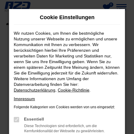
0
Zum
MENÜ
Cookie Einstellungen
Hauptinhalt
Startseite
Fahrzeuge
Fahrzeug-Showroom
springen
Wir nutzen Cookies, um Ihnen die bestmögliche
Nutzung unserer Webseite zu ermöglichen und unsere
Kommunikation mit Ihnen zu verbessern. Wir
berücksichtigen hierbei Ihre Präferenzen und
FEHLER: NETWORK ERROR
verarbeiten Daten für Marketing und Statistiken nur,
wenn Sie uns Ihre Einwilligung geben. Wenn Sie zu
Beim Laden ist ein Fehler aufgetreten.
einem späteren Zeitpunkt Ihre Meinung ändern, können
Hier sind ein paar Tipps, die dir helfen können:
Sie die Einwilligung jederzeit für die Zukunft widerrufen.
Weitere Informationen zum Umfang der
Datenverarbeitung finden Sie hier:
Überprüfe deine Firewall und deine
Datenschutzerklärung
,
Cookie-Richtlinie
.
Internetverbindung.
Laden andere Webseiten, zum Beispiel deine
Impressum
Suchmaschine?
Folgende Kategorien von Cookies werden von uns eingesetzt:
Prüfe deine Browsererweiterungen.
Essentiell
Manche Erweiterungen, wie Werbeblocker,
Diese Technologien sind erforderlich, um die
können das Laden bestimmter Seiten
Kernfunktionalität der Webseite zu gewährleisten.
verhindern. Funktioniert die Seite in einem