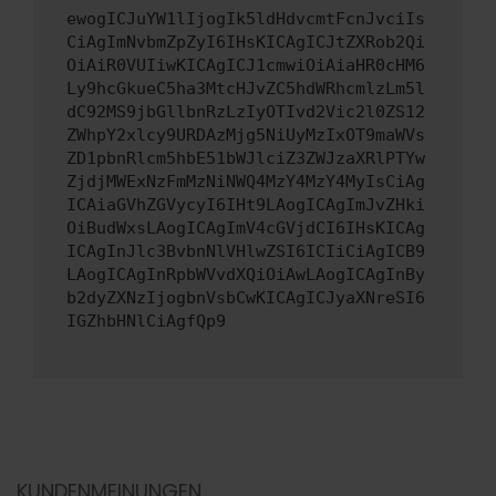
ewogICJuYW1lIjogIk5ldHdvcmtFcnJvciIs
CiAgImNvbmZpZyI6IHsKICAgICJtZXRob2Qi
OiAiR0VUIiwKICAgICJ1cmwiOiAiaHR0cHM6
Ly9hcGkueC5ha3MtcHJvZC5hdWRhcmlzLm5l
dC92MS9jbGllbnRzLzIyOTIvd2Vic2l0ZS12
ZWhpY2xlcy9URDAzMjg5NiUyMzIxOT9maWVs
ZD1pbnRlcm5hbE51bWJlciZ3ZWJzaXRlPTYw
ZjdjMWExNzFmMzNiNWQ4MzY4MzY4MyIsCiAg
ICAiaGVhZGVycyI6IHt9LAogICAgImJvZHki
OiBudWxsLAogICAgImV4cGVjdCI6IHsKICAg
ICAgInJlc3BvbnNlVHlwZSI6ICIiCiAgICB9
LAogICAgInRpbWVvdXQiOiAwLAogICAgInBy
b2dyZXNzIjogbnVsbCwKICAgICJyaXNreSI6
IGZhbHNlCiAgfQp9
KUNDENMEINUNGEN