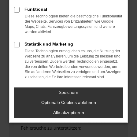
anderen Browser oder in einem privaten
Funktional
Fenster?
Diese Technologien bieten die bestmögliche Funktionalität
Starte dein Gerät neu.
der Webseite. Services von Drittanbietern wie Google
Maps, Chats, Fahrzeugbewertungssystem und weitere
Das kann manchmal helfen, vorübergehende
werden aktiviert.
Probleme zu beheben.
Stelle sicher, dass dein Browser und dein
Statistik und Marketing
Betriebssystem auf dem neuesten Stand
Diese Technologien ermöglichen es uns, die Nutzung der
Webseite zu analysieren, um die Leistung zu messen und
sind.
zu verbessern. Zudem werden Technologien eingesetzt,
Veraltete Software birgt nicht nur ein
die von dritten Werbetreibenden verwendet werden, um
Sicherheitsrisiko, sondern kann auch dazu
Sie auf anderen Webseiten zu verfolgen und um Anzeigen
zu schalten, die für Ihre Interessen relevant sind.
führen, dass bestimmte Funktionen nicht mehr
unterstützt werden.
Speichern
Wende dich an den Webseitenbetreiber.
Wenn du alle oben genannten Schritte versucht
Optionale Cookies ablehnen
hast, kontaktiere uns bitte. Wir werden
Alle akzeptieren
versuchen, das Problem zu beheben. Du kannst
uns diesen Text schicken, um uns bei der
Fehlersuche zu unterstützen: