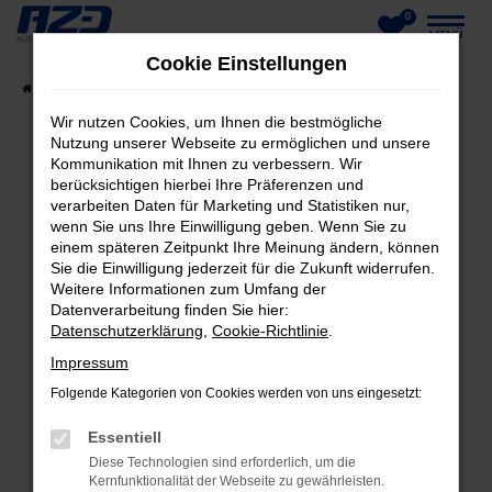
0
Zum
MENÜ
Cookie Einstellungen
Hauptinhalt
Startseite
Fahrzeuge
Fahrzeug-Showroom
springen
Wir nutzen Cookies, um Ihnen die bestmögliche
Nutzung unserer Webseite zu ermöglichen und unsere
Kommunikation mit Ihnen zu verbessern. Wir
berücksichtigen hierbei Ihre Präferenzen und
FEHLER: NETWORK ERROR
verarbeiten Daten für Marketing und Statistiken nur,
wenn Sie uns Ihre Einwilligung geben. Wenn Sie zu
Beim Laden ist ein Fehler aufgetreten.
einem späteren Zeitpunkt Ihre Meinung ändern, können
Hier sind ein paar Tipps, die dir helfen können:
Sie die Einwilligung jederzeit für die Zukunft widerrufen.
Weitere Informationen zum Umfang der
Datenverarbeitung finden Sie hier:
Überprüfe deine Firewall und deine
Datenschutzerklärung
,
Cookie-Richtlinie
.
Internetverbindung.
Laden andere Webseiten, zum Beispiel deine
Impressum
Suchmaschine?
Folgende Kategorien von Cookies werden von uns eingesetzt:
Prüfe deine Browsererweiterungen.
Essentiell
Manche Erweiterungen, wie Werbeblocker,
Diese Technologien sind erforderlich, um die
können das Laden bestimmter Seiten
Kernfunktionalität der Webseite zu gewährleisten.
verhindern. Funktioniert die Seite in einem