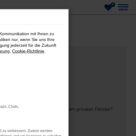
0
MENÜ
 Kommunikation mit Ihnen zu
stiken nur, wenn Sie uns Ihre
ung jederzeit für die Zukunft
ärung
,
Cookie-Richtlinie
.
Maps, Chats,
inem anderen Browser oder in einem privaten Fenster?
nd zu verbessern. Zudem werden