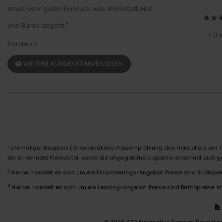
einen sehr guten Eindruck was Werkstatt, Hof
und Büros angeht."
4,3 
Karsten Z.
WEITERE KUNDENSTIMMEN LESEN
Ehemaliger Neupreis (Unverbindliche Preisempfehlung des Herstellers am T
1
Der errechnete Preisvorteil sowie die angegebene Ersparnis errechnet sich
2
Hierbei handelt es sich um ein Finanzierungs-Angebot. Preise sind Bruttoprei
3
Hierbei handelt es sich um ein Leasing-Angebot. Preise sind Bruttopreise. Ir