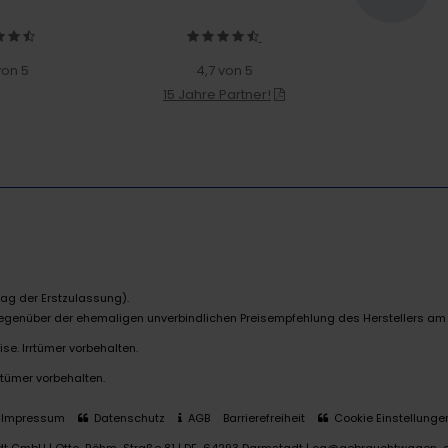
von 5
4,7 von 5
15 Jahre Partner!
ag der Erstzulassung).
 gegenüber der ehemaligen unverbindlichen Preisempfehlung des Herstellers am
se. Irrtümer vorbehalten.
rtümer vorbehalten.
Impressum
Datenschutz
AGB
Barrierefreiheit
Cookie Einstellunge