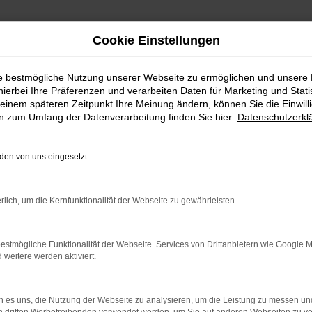
Cookie Einstellungen
ie bestmögliche Nutzung unserer Webseite zu ermöglichen und unsere
hierbei Ihre Präferenzen und verarbeiten Daten für Marketing und Stati
einem späteren Zeitpunkt Ihre Meinung ändern, können Sie die Einwillig
en zum Umfang der Datenverarbeitung finden Sie hier:
Datenschutzerkl
en von uns eingesetzt:
indung.
rlich, um die Kernfunktionalität der Webseite zu gewährleisten.
hine?
estmögliche Funktionalität der Webseite. Services von Drittanbietern wie Google 
aden bestimmter Seiten verhindern. Funktioniert die Seite in e
eitere werden aktiviert.
 zu beheben.
 es uns, die Nutzung der Webseite zu analysieren, um die Leistung zu messen u
bssystem auf dem neuesten Stand sind.