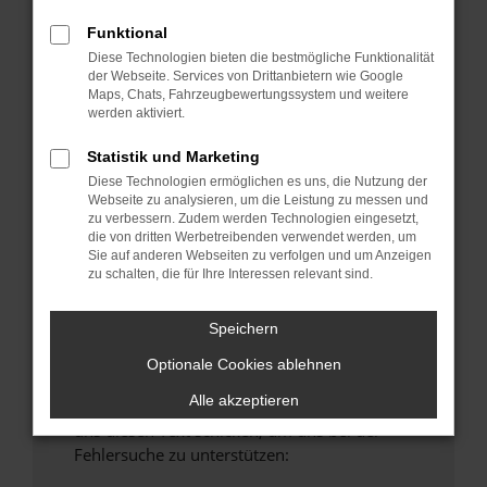
anderen Browser oder in einem privaten
Funktional
Fenster?
Diese Technologien bieten die bestmögliche Funktionalität
Starte dein Gerät neu.
der Webseite. Services von Drittanbietern wie Google
Maps, Chats, Fahrzeugbewertungssystem und weitere
Das kann manchmal helfen, vorübergehende
werden aktiviert.
Probleme zu beheben.
Stelle sicher, dass dein Browser und dein
Statistik und Marketing
Betriebssystem auf dem neuesten Stand
Diese Technologien ermöglichen es uns, die Nutzung der
Webseite zu analysieren, um die Leistung zu messen und
sind.
zu verbessern. Zudem werden Technologien eingesetzt,
Veraltete Software birgt nicht nur ein
die von dritten Werbetreibenden verwendet werden, um
Sicherheitsrisiko, sondern kann auch dazu
Sie auf anderen Webseiten zu verfolgen und um Anzeigen
zu schalten, die für Ihre Interessen relevant sind.
führen, dass bestimmte Funktionen nicht mehr
unterstützt werden.
Speichern
Wende dich an den Webseitenbetreiber.
Wenn du alle oben genannten Schritte versucht
Optionale Cookies ablehnen
hast, kontaktiere uns bitte. Wir werden
Alle akzeptieren
versuchen, das Problem zu beheben. Du kannst
uns diesen Text schicken, um uns bei der
Fehlersuche zu unterstützen: