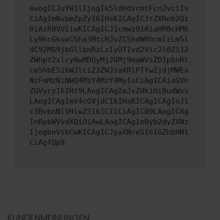
ewogICJuYW1lIjogIk5ldHdvcmtFcnJvciIs
CiAgImNvbmZpZyI6IHsKICAgICJtZXRob2Qi
OiAiR0VUIiwKICAgICJ1cmwiOiAiaHR0cHM6
Ly9hcGkueC5ha3MtcHJvZC5hdWRhcmlzLm5l
dC92MS9jbGllbnRzLzIyOTIvd2Vic2l0ZS12
ZWhpY2xlcy8wMDQyMjJOMj9maWVsZD1pbnRl
cm5hbE51bWJlciZ3ZWJzaXRlPTYwZjdjMWEx
NzFmMzNiNWQ4MzY4MzY4MyIsCiAgICAiaGVh
ZGVycyI6IHt9LAogICAgImJvZHkiOiBudWxs
LAogICAgImV4cGVjdCI6IHsKICAgICAgInJl
c3BvbnNlVHlwZSI6ICIiCiAgICB9LAogICAg
InRpbWVvdXQiOiAwLAogICAgInByb2dyZXNz
IjogbnVsbCwKICAgICJyaXNreSI6IGZhbHNl
CiAgfQp9
KUNDENMEINUNGEN