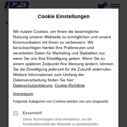
0
Zum
MENÜ
Cookie Einstellungen
Hauptinhalt
Startseite
Fahrzeuge
Fahrzeug-Showroom
springen
Wir nutzen Cookies, um Ihnen die bestmögliche
Nutzung unserer Webseite zu ermöglichen und unsere
Kommunikation mit Ihnen zu verbessern. Wir
berücksichtigen hierbei Ihre Präferenzen und
FEHLER: NETWORK ERROR
verarbeiten Daten für Marketing und Statistiken nur,
wenn Sie uns Ihre Einwilligung geben. Wenn Sie zu
Beim Laden ist ein Fehler aufgetreten.
einem späteren Zeitpunkt Ihre Meinung ändern, können
Hier sind ein paar Tipps, die dir helfen können:
Sie die Einwilligung jederzeit für die Zukunft widerrufen.
Weitere Informationen zum Umfang der
Datenverarbeitung finden Sie hier:
Überprüfe deine Firewall und deine
Datenschutzerklärung
,
Cookie-Richtlinie
.
Internetverbindung.
Laden andere Webseiten, zum Beispiel deine
Impressum
Suchmaschine?
Folgende Kategorien von Cookies werden von uns eingesetzt:
Prüfe deine Browsererweiterungen.
Essentiell
Manche Erweiterungen, wie Werbeblocker,
Diese Technologien sind erforderlich, um die
können das Laden bestimmter Seiten
Kernfunktionalität der Webseite zu gewährleisten.
verhindern. Funktioniert die Seite in einem