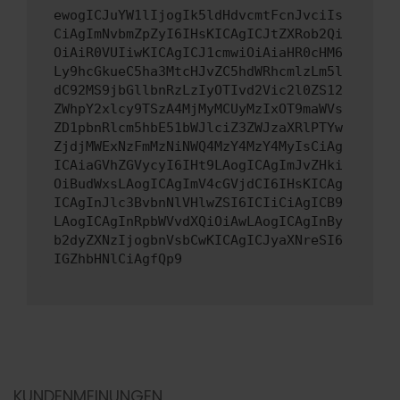
ewogICJuYW1lIjogIk5ldHdvcmtFcnJvciIs
CiAgImNvbmZpZyI6IHsKICAgICJtZXRob2Qi
OiAiR0VUIiwKICAgICJ1cmwiOiAiaHR0cHM6
Ly9hcGkueC5ha3MtcHJvZC5hdWRhcmlzLm5l
dC92MS9jbGllbnRzLzIyOTIvd2Vic2l0ZS12
ZWhpY2xlcy9TSzA4MjMyMCUyMzIxOT9maWVs
ZD1pbnRlcm5hbE51bWJlciZ3ZWJzaXRlPTYw
ZjdjMWExNzFmMzNiNWQ4MzY4MzY4MyIsCiAg
ICAiaGVhZGVycyI6IHt9LAogICAgImJvZHki
OiBudWxsLAogICAgImV4cGVjdCI6IHsKICAg
ICAgInJlc3BvbnNlVHlwZSI6ICIiCiAgICB9
LAogICAgInRpbWVvdXQiOiAwLAogICAgInBy
b2dyZXNzIjogbnVsbCwKICAgICJyaXNreSI6
IGZhbHNlCiAgfQp9
KUNDENMEINUNGEN