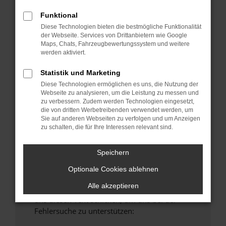
anderen Browser oder in einem privaten
Funktional
Fenster?
Diese Technologien bieten die bestmögliche Funktionalität
Starte dein Gerät neu.
der Webseite. Services von Drittanbietern wie Google
Maps, Chats, Fahrzeugbewertungssystem und weitere
Das kann manchmal helfen, vorübergehende
werden aktiviert.
Probleme zu beheben.
Stelle sicher, dass dein Browser und dein
Statistik und Marketing
Betriebssystem auf dem neuesten Stand
Diese Technologien ermöglichen es uns, die Nutzung der
Webseite zu analysieren, um die Leistung zu messen und
sind.
zu verbessern. Zudem werden Technologien eingesetzt,
Veraltete Software birgt nicht nur ein
die von dritten Werbetreibenden verwendet werden, um
Sicherheitsrisiko, sondern kann auch dazu
Sie auf anderen Webseiten zu verfolgen und um Anzeigen
zu schalten, die für Ihre Interessen relevant sind.
führen, dass bestimmte Funktionen nicht mehr
unterstützt werden.
Speichern
Wende dich an den Webseitenbetreiber.
Wenn du alle oben genannten Schritte versucht
Optionale Cookies ablehnen
hast, kontaktiere uns bitte. Wir werden
Alle akzeptieren
versuchen, das Problem zu beheben. Du kannst
uns diesen Text schicken, um uns bei der
Fehlersuche zu unterstützen: