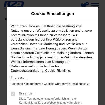
0
Zum
MENÜ
Cookie Einstellungen
Hauptinhalt
Startseite
Fahrzeuge
Fahrzeug-Showroom
springen
Wir nutzen Cookies, um Ihnen die bestmögliche
Nutzung unserer Webseite zu ermöglichen und unsere
Kommunikation mit Ihnen zu verbessern. Wir
berücksichtigen hierbei Ihre Präferenzen und
FEHLER: NETWORK ERROR
verarbeiten Daten für Marketing und Statistiken nur,
wenn Sie uns Ihre Einwilligung geben. Wenn Sie zu
Beim Laden ist ein Fehler aufgetreten.
einem späteren Zeitpunkt Ihre Meinung ändern, können
Hier sind ein paar Tipps, die dir helfen können:
Sie die Einwilligung jederzeit für die Zukunft widerrufen.
Weitere Informationen zum Umfang der
Datenverarbeitung finden Sie hier:
Überprüfe deine Firewall und deine
Datenschutzerklärung
,
Cookie-Richtlinie
.
Internetverbindung.
Laden andere Webseiten, zum Beispiel deine
Impressum
Suchmaschine?
Folgende Kategorien von Cookies werden von uns eingesetzt:
Prüfe deine Browsererweiterungen.
Essentiell
Manche Erweiterungen, wie Werbeblocker,
Diese Technologien sind erforderlich, um die
können das Laden bestimmter Seiten
Kernfunktionalität der Webseite zu gewährleisten.
verhindern. Funktioniert die Seite in einem