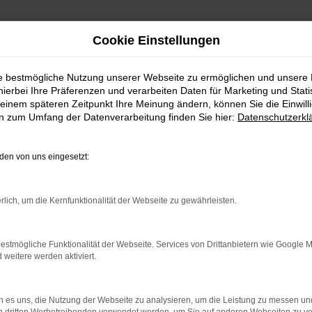
Cookie Einstellungen
ie bestmögliche Nutzung unserer Webseite zu ermöglichen und unsere
hierbei Ihre Präferenzen und verarbeiten Daten für Marketing und Stati
einem späteren Zeitpunkt Ihre Meinung ändern, können Sie die Einwillig
en zum Umfang der Datenverarbeitung finden Sie hier:
Datenschutzerkl
en von uns eingesetzt:
indung.
rlich, um die Kernfunktionalität der Webseite zu gewährleisten.
hine?
estmögliche Funktionalität der Webseite. Services von Drittanbietern wie Google 
aden bestimmter Seiten verhindern. Funktioniert die Seite in e
eitere werden aktiviert.
 zu beheben.
 es uns, die Nutzung der Webseite zu analysieren, um die Leistung zu messen u
bssystem auf dem neuesten Stand sind.