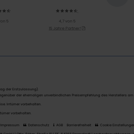
von 5
4,7 von 5
15 Jahre Partner!
ag der Erstzulassung).
 gegenüber der ehemaligen unverbindlichen Preisempfehlung des Herstellers am
se. Irrtümer vorbehalten.
rtümer vorbehalten.
Impressum
Datenschutz
AGB
Barrierefreiheit
Cookie Einstellunge