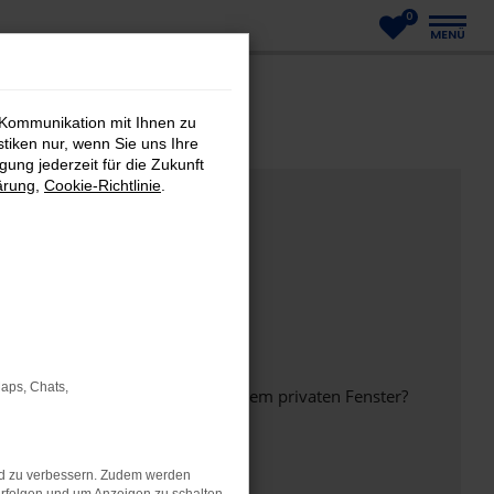
0
MENÜ
 Kommunikation mit Ihnen zu
stiken nur, wenn Sie uns Ihre
ung jederzeit für die Zukunft
ärung
,
Cookie-Richtlinie
.
Maps, Chats,
inem anderen Browser oder in einem privaten Fenster?
nd zu verbessern. Zudem werden