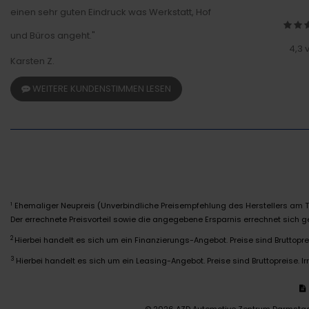
einen sehr guten Eindruck was Werkstatt, Hof
und Büros angeht."
4,3 
Karsten Z.
WEITERE KUNDENSTIMMEN LESEN
Ehemaliger Neupreis (Unverbindliche Preisempfehlung des Herstellers am T
1
Der errechnete Preisvorteil sowie die angegebene Ersparnis errechnet sich
2
Hierbei handelt es sich um ein Finanzierungs-Angebot. Preise sind Bruttoprei
3
Hierbei handelt es sich um ein Leasing-Angebot. Preise sind Bruttopreise. Ir