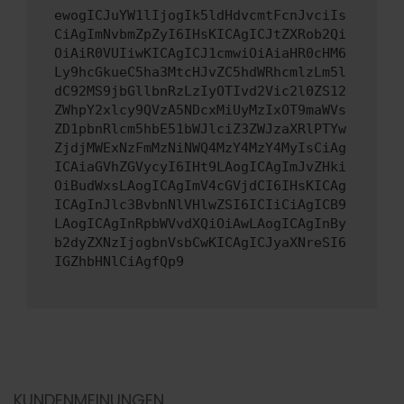
ewogICJuYW1lIjogIk5ldHdvcmtFcnJvciIs
CiAgImNvbmZpZyI6IHsKICAgICJtZXRob2Qi
OiAiR0VUIiwKICAgICJ1cmwiOiAiaHR0cHM6
Ly9hcGkueC5ha3MtcHJvZC5hdWRhcmlzLm5l
dC92MS9jbGllbnRzLzIyOTIvd2Vic2l0ZS12
ZWhpY2xlcy9QVzA5NDcxMiUyMzIxOT9maWVs
ZD1pbnRlcm5hbE51bWJlciZ3ZWJzaXRlPTYw
ZjdjMWExNzFmMzNiNWQ4MzY4MzY4MyIsCiAg
ICAiaGVhZGVycyI6IHt9LAogICAgImJvZHki
OiBudWxsLAogICAgImV4cGVjdCI6IHsKICAg
ICAgInJlc3BvbnNlVHlwZSI6ICIiCiAgICB9
LAogICAgInRpbWVvdXQiOiAwLAogICAgInBy
b2dyZXNzIjogbnVsbCwKICAgICJyaXNreSI6
IGZhbHNlCiAgfQp9
KUNDENMEINUNGEN