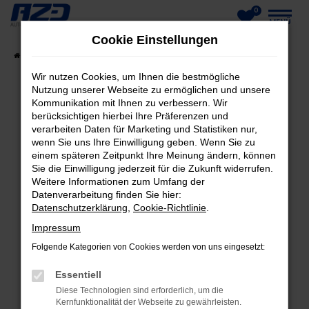
0
Zum
MENÜ
Cookie Einstellungen
Hauptinhalt
Startseite
Fahrzeuge
Fahrzeug-Showroom
springen
Wir nutzen Cookies, um Ihnen die bestmögliche
Nutzung unserer Webseite zu ermöglichen und unsere
Kommunikation mit Ihnen zu verbessern. Wir
berücksichtigen hierbei Ihre Präferenzen und
FEHLER: NETWORK ERROR
verarbeiten Daten für Marketing und Statistiken nur,
wenn Sie uns Ihre Einwilligung geben. Wenn Sie zu
Beim Laden ist ein Fehler aufgetreten.
einem späteren Zeitpunkt Ihre Meinung ändern, können
Hier sind ein paar Tipps, die dir helfen können:
Sie die Einwilligung jederzeit für die Zukunft widerrufen.
Weitere Informationen zum Umfang der
Datenverarbeitung finden Sie hier:
Überprüfe deine Firewall und deine
Datenschutzerklärung
,
Cookie-Richtlinie
.
Internetverbindung.
Laden andere Webseiten, zum Beispiel deine
Impressum
Suchmaschine?
Folgende Kategorien von Cookies werden von uns eingesetzt:
Prüfe deine Browsererweiterungen.
Essentiell
Manche Erweiterungen, wie Werbeblocker,
Diese Technologien sind erforderlich, um die
können das Laden bestimmter Seiten
Kernfunktionalität der Webseite zu gewährleisten.
verhindern. Funktioniert die Seite in einem