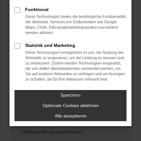
anderen Browser oder in einem privaten
Funktional
Fenster?
Diese Technologien bieten die bestmögliche Funktionalität
Starte dein Gerät neu.
der Webseite. Services von Drittanbietern wie Google
Maps, Chats, Fahrzeugbewertungssystem und weitere
Das kann manchmal helfen, vorübergehende
werden aktiviert.
Probleme zu beheben.
Stelle sicher, dass dein Browser und dein
Statistik und Marketing
Betriebssystem auf dem neuesten Stand
Diese Technologien ermöglichen es uns, die Nutzung der
Webseite zu analysieren, um die Leistung zu messen und
sind.
zu verbessern. Zudem werden Technologien eingesetzt,
Veraltete Software birgt nicht nur ein
die von dritten Werbetreibenden verwendet werden, um
Sicherheitsrisiko, sondern kann auch dazu
Sie auf anderen Webseiten zu verfolgen und um Anzeigen
zu schalten, die für Ihre Interessen relevant sind.
führen, dass bestimmte Funktionen nicht mehr
unterstützt werden.
Speichern
Wende dich an den Webseitenbetreiber.
Wenn du alle oben genannten Schritte versucht
Optionale Cookies ablehnen
hast, kontaktiere uns bitte. Wir werden
Alle akzeptieren
versuchen, das Problem zu beheben. Du kannst
uns diesen Text schicken, um uns bei der
Fehlersuche zu unterstützen: