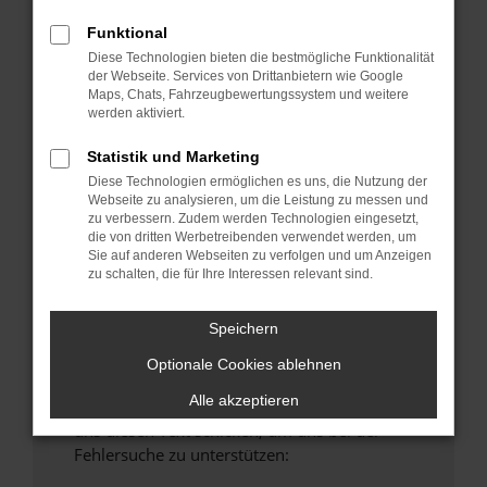
anderen Browser oder in einem privaten
Funktional
Fenster?
Diese Technologien bieten die bestmögliche Funktionalität
Starte dein Gerät neu.
der Webseite. Services von Drittanbietern wie Google
Maps, Chats, Fahrzeugbewertungssystem und weitere
Das kann manchmal helfen, vorübergehende
werden aktiviert.
Probleme zu beheben.
Stelle sicher, dass dein Browser und dein
Statistik und Marketing
Betriebssystem auf dem neuesten Stand
Diese Technologien ermöglichen es uns, die Nutzung der
Webseite zu analysieren, um die Leistung zu messen und
sind.
zu verbessern. Zudem werden Technologien eingesetzt,
Veraltete Software birgt nicht nur ein
die von dritten Werbetreibenden verwendet werden, um
Sicherheitsrisiko, sondern kann auch dazu
Sie auf anderen Webseiten zu verfolgen und um Anzeigen
zu schalten, die für Ihre Interessen relevant sind.
führen, dass bestimmte Funktionen nicht mehr
unterstützt werden.
Speichern
Wende dich an den Webseitenbetreiber.
Wenn du alle oben genannten Schritte versucht
Optionale Cookies ablehnen
hast, kontaktiere uns bitte. Wir werden
Alle akzeptieren
versuchen, das Problem zu beheben. Du kannst
uns diesen Text schicken, um uns bei der
Fehlersuche zu unterstützen: