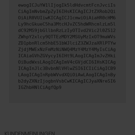
ewogICJuYW1lIjogIk5ldHdvcmtFcnJvciIs
CiAgImNvbmZpZyI6IHsKICAgICJtZXRob2Qi
OiAiR0VUIiwKICAgICJ1cmwiOiAiaHR0cHM6
Ly9hcGkueC5ha3MtcHJvZC5hdWRhcmlzLm5l
dC92MS9jbGllbnRzLzIyOTIvd2Vic2l0ZS12
ZWhpY2xlcy9QTTEzMDY2MSUyMzIxOT9maWVs
ZD1pbnRlcm5hbE51bWJlciZ3ZWJzaXRlPTYw
ZjdjMWExNzFmMzNiNWQ4MzY4MzY4MyIsCiAg
ICAiaGVhZGVycyI6IHt9LAogICAgImJvZHki
OiBudWxsLAogICAgImV4cGVjdCI6IHsKICAg
ICAgInJlc3BvbnNlVHlwZSI6ICIiCiAgICB9
LAogICAgInRpbWVvdXQiOiAwLAogICAgInBy
b2dyZXNzIjogbnVsbCwKICAgICJyaXNreSI6
IGZhbHNlCiAgfQp9
KUNDENMEINUNGEN