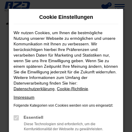
0
Zum
MENÜ
Cookie Einstellungen
Hauptinhalt
Startseite
Fahrzeuge
Fahrzeug-Showroom
springen
Wir nutzen Cookies, um Ihnen die bestmögliche
Nutzung unserer Webseite zu ermöglichen und unsere
Kommunikation mit Ihnen zu verbessern. Wir
berücksichtigen hierbei Ihre Präferenzen und
FEHLER: NETWORK ERROR
verarbeiten Daten für Marketing und Statistiken nur,
wenn Sie uns Ihre Einwilligung geben. Wenn Sie zu
Beim Laden ist ein Fehler aufgetreten.
einem späteren Zeitpunkt Ihre Meinung ändern, können
Hier sind ein paar Tipps, die dir helfen können:
Sie die Einwilligung jederzeit für die Zukunft widerrufen.
Weitere Informationen zum Umfang der
Datenverarbeitung finden Sie hier:
Überprüfe deine Firewall und deine
Datenschutzerklärung
,
Cookie-Richtlinie
.
Internetverbindung.
Laden andere Webseiten, zum Beispiel deine
Impressum
Suchmaschine?
Folgende Kategorien von Cookies werden von uns eingesetzt:
Prüfe deine Browsererweiterungen.
Essentiell
Manche Erweiterungen, wie Werbeblocker,
Diese Technologien sind erforderlich, um die
können das Laden bestimmter Seiten
Kernfunktionalität der Webseite zu gewährleisten.
verhindern. Funktioniert die Seite in einem