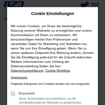
0
Zum
MENÜ
Cookie Einstellungen
Hauptinhalt
Startseite
Fahrzeuge
Fahrzeug-Showroom
springen
Wir nutzen Cookies, um Ihnen die bestmögliche
Nutzung unserer Webseite zu ermöglichen und unsere
Kommunikation mit Ihnen zu verbessern. Wir
berücksichtigen hierbei Ihre Präferenzen und
FEHLER: NETWORK ERROR
verarbeiten Daten für Marketing und Statistiken nur,
wenn Sie uns Ihre Einwilligung geben. Wenn Sie zu
Beim Laden ist ein Fehler aufgetreten.
einem späteren Zeitpunkt Ihre Meinung ändern, können
Hier sind ein paar Tipps, die dir helfen können:
Sie die Einwilligung jederzeit für die Zukunft widerrufen.
Weitere Informationen zum Umfang der
Datenverarbeitung finden Sie hier:
Überprüfe deine Firewall und deine
Datenschutzerklärung
,
Cookie-Richtlinie
.
Internetverbindung.
Laden andere Webseiten, zum Beispiel deine
Impressum
Suchmaschine?
Folgende Kategorien von Cookies werden von uns eingesetzt:
Prüfe deine Browsererweiterungen.
Essentiell
Manche Erweiterungen, wie Werbeblocker,
Diese Technologien sind erforderlich, um die
können das Laden bestimmter Seiten
Kernfunktionalität der Webseite zu gewährleisten.
verhindern. Funktioniert die Seite in einem