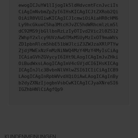
ewogICJuYW1lIjogIk5ldHdvcmtFcnJvciIs
CiAgImNvbmZpZyI6IHsKICAgICJtZXRob2Qi
OiAiR0VUIiwKICAgICJ1cmwiOiAiaHR0cHM6
Ly9hcGkueC5ha3MtcHJvZC5hdWRhcmlzLm5l
dC92MS9jbGllbnRzLzIyOTIvd2Vic2l0ZS12
ZWhpY2xlcy9UVzAwOTMxMSUyMzIxOT9maWVs
ZD1pbnRlcm5hbE51bWJlciZ3ZWJzaXRlPTYw
ZjdjMWExNzFmMzNiNWQ4MzY4MzY4MyIsCiAg
ICAiaGVhZGVycyI6IHt9LAogICAgImJvZHki
OiBudWxsLAogICAgImV4cGVjdCI6IHsKICAg
ICAgInJlc3BvbnNlVHlwZSI6ICIiCiAgICB9
LAogICAgInRpbWVvdXQiOiAwLAogICAgInBy
b2dyZXNzIjogbnVsbCwKICAgICJyaXNreSI6
IGZhbHNlCiAgfQp9
KUNDENMEINUNGEN