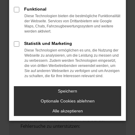
anderen Browser oder in einem privaten
Funktional
Fenster?
Diese Technologien bieten die bestmögliche Funktionalität
Starte dein Gerät neu.
der Webseite. Services von Drittanbietern wie Google
Maps, Chats, Fahrzeugbewertungssystem und weitere
Das kann manchmal helfen, vorübergehende
werden aktiviert.
Probleme zu beheben.
Stelle sicher, dass dein Browser und dein
Statistik und Marketing
Betriebssystem auf dem neuesten Stand
Diese Technologien ermöglichen es uns, die Nutzung der
Webseite zu analysieren, um die Leistung zu messen und
sind.
zu verbessern. Zudem werden Technologien eingesetzt,
Veraltete Software birgt nicht nur ein
die von dritten Werbetreibenden verwendet werden, um
Sicherheitsrisiko, sondern kann auch dazu
Sie auf anderen Webseiten zu verfolgen und um Anzeigen
zu schalten, die für Ihre Interessen relevant sind.
führen, dass bestimmte Funktionen nicht mehr
unterstützt werden.
Speichern
Wende dich an den Webseitenbetreiber.
Wenn du alle oben genannten Schritte versucht
Optionale Cookies ablehnen
hast, kontaktiere uns bitte. Wir werden
Alle akzeptieren
versuchen, das Problem zu beheben. Du kannst
uns diesen Text schicken, um uns bei der
Fehlersuche zu unterstützen: