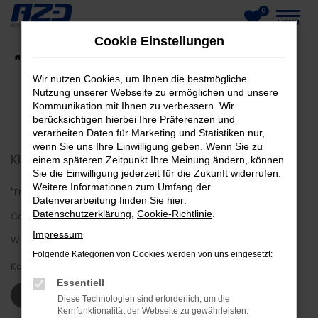
0
Zum
MENÜ
Cookie Einstellungen
Hauptinhalt
Startseite
Fahrzeuge
Fahrzeug-Showroom
springen
Wir nutzen Cookies, um Ihnen die bestmögliche
Nutzung unserer Webseite zu ermöglichen und unsere
Kommunikation mit Ihnen zu verbessern. Wir
berücksichtigen hierbei Ihre Präferenzen und
verarbeiten Daten für Marketing und Statistiken nur,
wenn Sie uns Ihre Einwilligung geben. Wenn Sie zu
KUNDENMEINUNGEN
einem späteren Zeitpunkt Ihre Meinung ändern, können
Sie die Einwilligung jederzeit für die Zukunft widerrufen.
Weitere Informationen zum Umfang der
"Freundlich und hilfsbereit. Schnelle Abwicklung trotz
Datenverarbeitung finden Sie hier:
Datenschutzerklärung
,
Cookie-Richtlinie
.
Coronaproblem. Firma macht einen sehr guten Eindruck was
Impressum
Werkstatt, Hof und Büros angeht."
Folgende Kategorien von Cookies werden von uns eingesetzt:
Karsten Z.
Essentiell
WEITERE KUNDENSTIMMEN LESEN
Diese Technologien sind erforderlich, um die
Kernfunktionalität der Webseite zu gewährleisten.