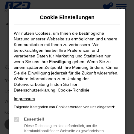
0
Zum
MENÜ
Cookie Einstellungen
Hauptinhalt
Startseite
Fahrzeuge
Fahrzeug-Showroom
springen
Wir nutzen Cookies, um Ihnen die bestmögliche
Nutzung unserer Webseite zu ermöglichen und unsere
Kommunikation mit Ihnen zu verbessern. Wir
berücksichtigen hierbei Ihre Präferenzen und
verarbeiten Daten für Marketing und Statistiken nur,
wenn Sie uns Ihre Einwilligung geben. Wenn Sie zu
KUNDENMEINUNGEN
einem späteren Zeitpunkt Ihre Meinung ändern, können
Sie die Einwilligung jederzeit für die Zukunft widerrufen.
Weitere Informationen zum Umfang der
"Freundlich und hilfsbereit. Schnelle Abwicklung trotz
Datenverarbeitung finden Sie hier:
Datenschutzerklärung
,
Cookie-Richtlinie
.
Coronaproblem. Firma macht einen sehr guten Eindruck was
Impressum
Werkstatt, Hof und Büros angeht."
Folgende Kategorien von Cookies werden von uns eingesetzt:
Karsten Z.
Essentiell
WEITERE KUNDENSTIMMEN LESEN
Diese Technologien sind erforderlich, um die
Kernfunktionalität der Webseite zu gewährleisten.