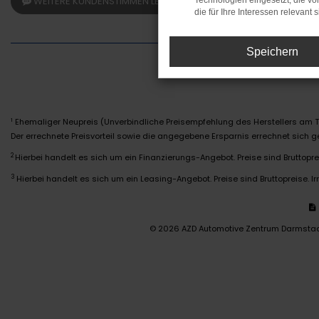
WEITERE KUNDENSTIMMEN LESEN
Technologien eingesetzt, die v
die für Ihre Interessen relevant s
Speichern
Ehemaliger Neupreis (Unverbindliche Preisempfehlung des Herstellers am T
1
Der errechnete Preisvorteil sowie die angegebene Ersparnis errechnet sich
2
Hierbei handelt es sich um ein Finanzierungs-Angebot. Preise sind Bruttoprei
3
Hierbei handelt es sich um ein Leasing-Angebot. Preise sind Bruttopreise. Ir
© 2026 AZD Automotive Zentrum Darmsta