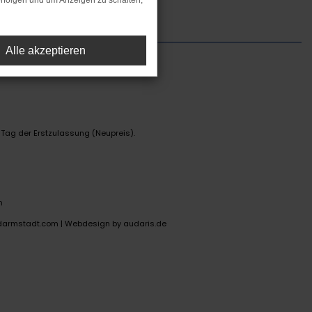
rfolgen und um Anzeigen zu schalten,
Alle akzeptieren
 Tag der Erstzulassung (Neupreis).
n
darmstadt.com |
Webdesign by audaris.de