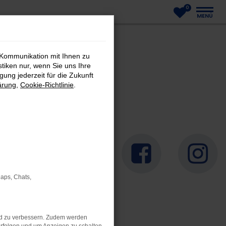
0
MENÜ
 Kommunikation mit Ihnen zu
stiken nur, wenn Sie uns Ihre
ung jederzeit für die Zukunft
ärung
,
Cookie-Richtlinie
.
Maps, Chats,
nd zu verbessern. Zudem werden