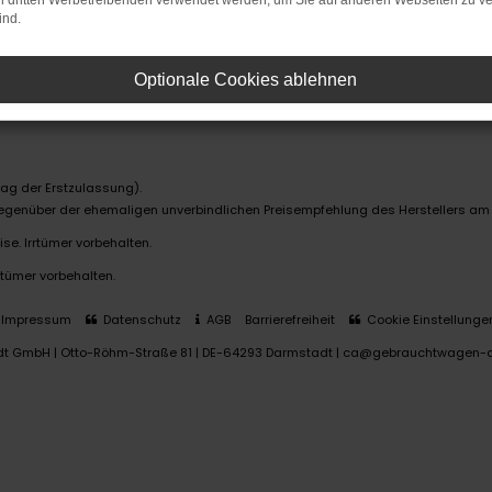
on dritten Werbetreibenden verwendet werden, um Sie auf anderen Webseiten zu ve
ind.
Optionale Cookies ablehnen
ag der Erstzulassung).
 gegenüber der ehemaligen unverbindlichen Preisempfehlung des Herstellers am
se. Irrtümer vorbehalten.
rtümer vorbehalten.
Impressum
Datenschutz
AGB
Barrierefreiheit
Cookie Einstellunge
dt GmbH | Otto-Röhm-Straße 81 | DE-64293 Darmstadt | ca@gebrauchtwagen-