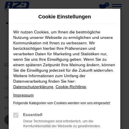
0
Zum
MENÜ
Cookie Einstellungen
Hauptinhalt
Startseite
Fahrzeuge
Fahrzeug-Showroom
springen
Wir nutzen Cookies, um Ihnen die bestmögliche
Nutzung unserer Webseite zu ermöglichen und unsere
Kommunikation mit Ihnen zu verbessern. Wir
berücksichtigen hierbei Ihre Präferenzen und
verarbeiten Daten für Marketing und Statistiken nur,
wenn Sie uns Ihre Einwilligung geben. Wenn Sie zu
KUNDENMEINUNGEN
einem späteren Zeitpunkt Ihre Meinung ändern, können
Sie die Einwilligung jederzeit für die Zukunft widerrufen.
Weitere Informationen zum Umfang der
"Freundlich und hilfsbereit. Schnelle Abwicklung trotz
Datenverarbeitung finden Sie hier:
Datenschutzerklärung
,
Cookie-Richtlinie
.
Coronaproblem. Firma macht einen sehr guten Eindruck was
Impressum
Werkstatt, Hof und Büros angeht."
Folgende Kategorien von Cookies werden von uns eingesetzt:
Karsten Z.
Essentiell
WEITERE KUNDENSTIMMEN LESEN
Diese Technologien sind erforderlich, um die
Kernfunktionalität der Webseite zu gewährleisten.