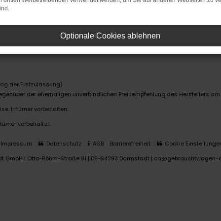
on dritten Werbetreibenden verwendet werden, um Sie auf anderen Webseiten zu ve
ind.
Optionale Cookies ablehnen
ag der Erstzulassung).
 gegenüber der ehemaligen unverbindlichen Preisempfehlung des Herstellers am
se. Irrtümer vorbehalten.
rtümer vorbehalten.
Impressum
Datenschutz
AGB
Barrierefreiheit
Cookie Einstellunge
dt GmbH | Otto-Röhm-Straße 81 | DE-64293 Darmstadt | ca@gebrauchtwagen-