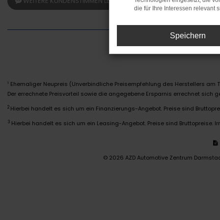
WEITERE KUNDENSTIMMEN LESEN
Technologien eingesetzt, die v
die für Ihre Interessen relevant s
Speichern
Ehemaliger Neupreis (Unverbindliche Preisempfehlung des Herstellers am T
1
Der errechnete Preisvorteil sowie die angegebene Ersparnis errechnet sich
2
Hierbei handelt es sich um ein Finanzierungs-Angebot. Preise sind Bruttoprei
3
Hierbei handelt es sich um ein Leasing-Angebot. Preise sind Bruttopreise. Ir
© 2026 AZD Automotive Zentrum Darmsta