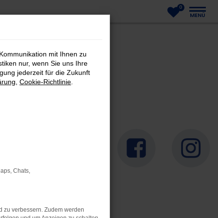
0
MENÜ
 Kommunikation mit Ihnen zu
stiken nur, wenn Sie uns Ihre
ung jederzeit für die Zukunft
ärung
,
Cookie-Richtlinie
.
Maps, Chats,
nd zu verbessern. Zudem werden