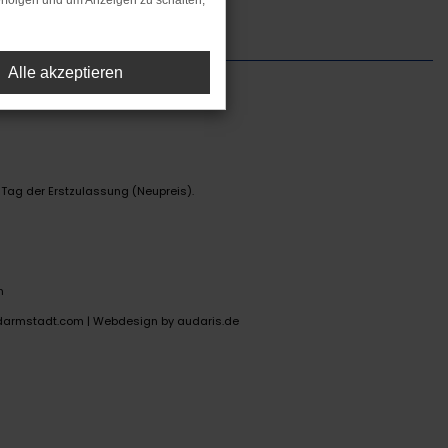
rfolgen und um Anzeigen zu schalten,
Alle akzeptieren
 Tag der Erstzulassung (Neupreis).
n
darmstadt.com |
Webdesign by audaris.de