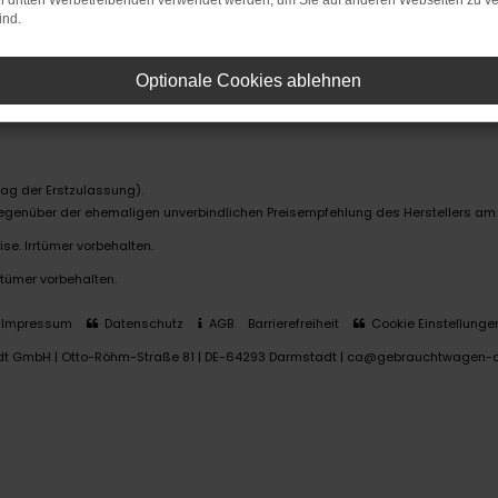
on dritten Werbetreibenden verwendet werden, um Sie auf anderen Webseiten zu ve
ind.
Optionale Cookies ablehnen
ag der Erstzulassung).
 gegenüber der ehemaligen unverbindlichen Preisempfehlung des Herstellers am
se. Irrtümer vorbehalten.
rtümer vorbehalten.
Impressum
Datenschutz
AGB
Barrierefreiheit
Cookie Einstellunge
dt GmbH | Otto-Röhm-Straße 81 | DE-64293 Darmstadt | ca@gebrauchtwagen-