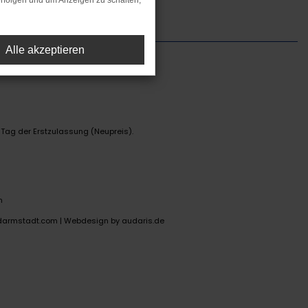
rfolgen und um Anzeigen zu schalten,
Alle akzeptieren
 Tag der Erstzulassung (Neupreis).
n
darmstadt.com |
Webdesign by audaris.de