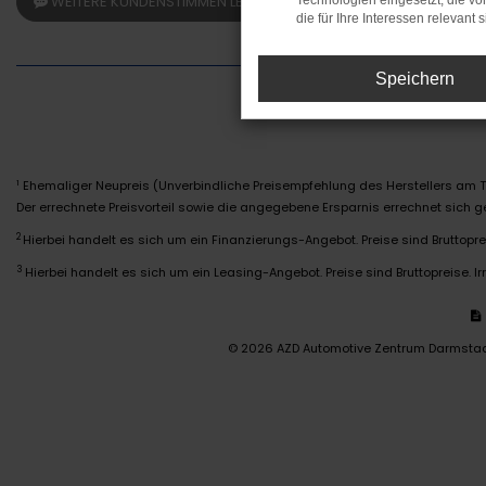
WEITERE KUNDENSTIMMEN LESEN
Technologien eingesetzt, die v
die für Ihre Interessen relevant s
Speichern
Ehemaliger Neupreis (Unverbindliche Preisempfehlung des Herstellers am T
1
Der errechnete Preisvorteil sowie die angegebene Ersparnis errechnet sich
2
Hierbei handelt es sich um ein Finanzierungs-Angebot. Preise sind Bruttoprei
3
Hierbei handelt es sich um ein Leasing-Angebot. Preise sind Bruttopreise. Ir
© 2026 AZD Automotive Zentrum Darmsta