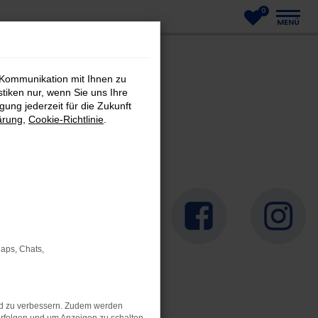
0
MENÜ
 Kommunikation mit Ihnen zu
stiken nur, wenn Sie uns Ihre
ung jederzeit für die Zukunft
ärung
,
Cookie-Richtlinie
.
Maps, Chats,
nd zu verbessern. Zudem werden