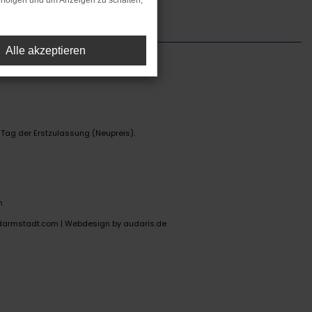
rfolgen und um Anzeigen zu schalten,
Alle akzeptieren
 Tag der Erstzulassung (Neupreis).
n
darmstadt.com |
Webdesign by audaris.de