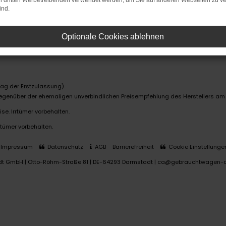
on dritten Werbetreibenden verwendet werden, um Sie auf anderen Webseiten zu ve
ind.
Optionale Cookies ablehnen
ag der Erstzulassung).
 gegenüber der ehemaligen unverbindlichen Preisempfehlung des Herstellers am
se. Irrtümer vorbehalten.
rtümer vorbehalten.
Impressum
Datenschutz
AGB
Barrierefreiheit
Cookie Einstellunge
dt GmbH | Otto-Röhm-Straße 81 | DE-64293 Darmstadt | ca@gebrauchtwagen-