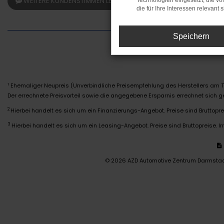
WEITERE KUNDENSTIMMEN LESEN
Technologien eingesetzt, die v
die für Ihre Interessen relevant s
Speichern
Ehemaliger Neupreis (Unverbindliche Preisempfehlung des Herstellers am T
1
Der errechnete Preisvorteil sowie die angegebene Ersparnis errechnet sich
2
Hierbei handelt es sich um ein Finanzierungs-Angebot. Preise sind Bruttoprei
3
Hierbei handelt es sich um ein Leasing-Angebot. Preise sind Bruttopreise. Ir
© 2026 AZD Automotive Zentrum Darmsta