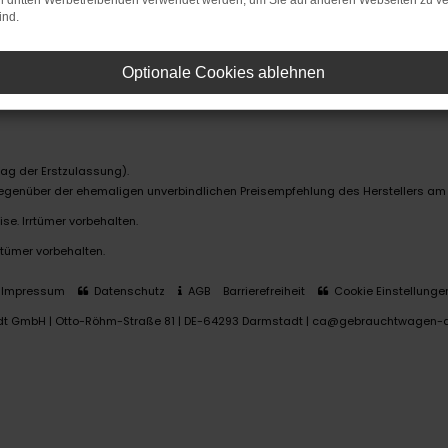
on dritten Werbetreibenden verwendet werden, um Sie auf anderen Webseiten zu ve
ind.
Optionale Cookies ablehnen
ag der Erstzulassung).
 gegenüber der ehemaligen unverbindlichen Preisempfehlung des Herstellers am
se. Irrtümer vorbehalten.
rtümer vorbehalten.
Impressum
Datenschutz
AGB
Barrierefreiheit
Cookie Einstellunge
dt GmbH | Otto-Röhm-Straße 81 | DE-64293 Darmstadt | ca@gebrauchtwagen-