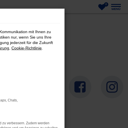
0
MENÜ
 Kommunikation mit Ihnen zu
stiken nur, wenn Sie uns Ihre
ung jederzeit für die Zukunft
ärung
,
Cookie-Richtlinie
.
Maps, Chats,
nd zu verbessern. Zudem werden