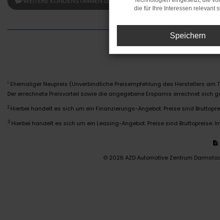
WEITERE KUNDENSTIMMEN LESEN
Technologien eingesetzt, die v
die für Ihre Interessen relevant s
Speichern
Ehemaliger Neupreis (Unverbindliche Preisempfehlung des Herstellers am T
1
Der errechnete Preisvorteil sowie die angegebene Ersparnis errechnet sich
2
Hierbei handelt es sich um ein Finanzierungs-Angebot. Preise sind Bruttoprei
3
Hierbei handelt es sich um ein Leasing-Angebot. Preise sind Bruttopreise. Ir
© 2026 AZD Automotive Zentrum Darmsta