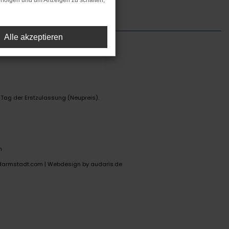
rfolgen und um Anzeigen zu schalten,
Alle akzeptieren
 Tag der Erstzulassung (Neupreis).
n
darmstadt.com |
Webdesign by audaris.de