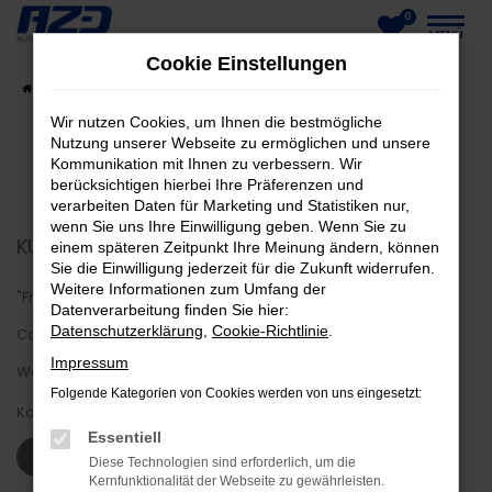
0
Zum
MENÜ
Cookie Einstellungen
Hauptinhalt
Startseite
Fahrzeuge
Fahrzeug-Showroom
springen
Wir nutzen Cookies, um Ihnen die bestmögliche
Nutzung unserer Webseite zu ermöglichen und unsere
Kommunikation mit Ihnen zu verbessern. Wir
berücksichtigen hierbei Ihre Präferenzen und
verarbeiten Daten für Marketing und Statistiken nur,
wenn Sie uns Ihre Einwilligung geben. Wenn Sie zu
KUNDENMEINUNGEN
einem späteren Zeitpunkt Ihre Meinung ändern, können
Sie die Einwilligung jederzeit für die Zukunft widerrufen.
Weitere Informationen zum Umfang der
"Freundlich und hilfsbereit. Schnelle Abwicklung trotz
Datenverarbeitung finden Sie hier:
Datenschutzerklärung
,
Cookie-Richtlinie
.
Coronaproblem. Firma macht einen sehr guten Eindruck was
Impressum
Werkstatt, Hof und Büros angeht."
Folgende Kategorien von Cookies werden von uns eingesetzt:
Karsten Z.
Essentiell
WEITERE KUNDENSTIMMEN LESEN
Diese Technologien sind erforderlich, um die
Kernfunktionalität der Webseite zu gewährleisten.