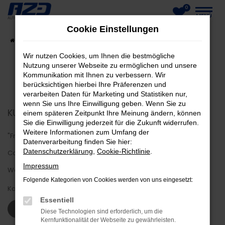
0
Zum
MENÜ
Cookie Einstellungen
Hauptinhalt
Startseite
Fahrzeuge
Fahrzeug-Showroom
springen
Wir nutzen Cookies, um Ihnen die bestmögliche
Nutzung unserer Webseite zu ermöglichen und unsere
Kommunikation mit Ihnen zu verbessern. Wir
berücksichtigen hierbei Ihre Präferenzen und
verarbeiten Daten für Marketing und Statistiken nur,
wenn Sie uns Ihre Einwilligung geben. Wenn Sie zu
KUNDENMEINUNGEN
einem späteren Zeitpunkt Ihre Meinung ändern, können
Sie die Einwilligung jederzeit für die Zukunft widerrufen.
Weitere Informationen zum Umfang der
"Freundlich und hilfsbereit. Schnelle Abwicklung trotz
Datenverarbeitung finden Sie hier:
Datenschutzerklärung
,
Cookie-Richtlinie
.
Coronaproblem. Firma macht einen sehr guten Eindruck was
Impressum
Werkstatt, Hof und Büros angeht."
Folgende Kategorien von Cookies werden von uns eingesetzt:
Karsten Z.
Essentiell
WEITERE KUNDENSTIMMEN LESEN
Diese Technologien sind erforderlich, um die
Kernfunktionalität der Webseite zu gewährleisten.