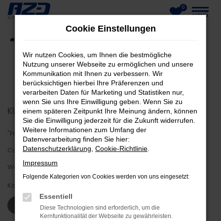
0
Zum
MENÜ
Cookie Einstellungen
Hauptinhalt
Startseite
Fahrzeuge
Fahrzeug-Showroom
springen
Wir nutzen Cookies, um Ihnen die bestmögliche
Nutzung unserer Webseite zu ermöglichen und unsere
Kommunikation mit Ihnen zu verbessern. Wir
berücksichtigen hierbei Ihre Präferenzen und
verarbeiten Daten für Marketing und Statistiken nur,
wenn Sie uns Ihre Einwilligung geben. Wenn Sie zu
KUNDENMEINUNGEN
einem späteren Zeitpunkt Ihre Meinung ändern, können
Sie die Einwilligung jederzeit für die Zukunft widerrufen.
Weitere Informationen zum Umfang der
"Freundlich und hilfsbereit. Schnelle Abwicklung trotz
Datenverarbeitung finden Sie hier:
Datenschutzerklärung
,
Cookie-Richtlinie
.
Coronaproblem. Firma macht einen sehr guten Eindruck was
Impressum
Werkstatt, Hof und Büros angeht."
Folgende Kategorien von Cookies werden von uns eingesetzt:
Karsten Z.
Essentiell
WEITERE KUNDENSTIMMEN LESEN
Diese Technologien sind erforderlich, um die
Kernfunktionalität der Webseite zu gewährleisten.